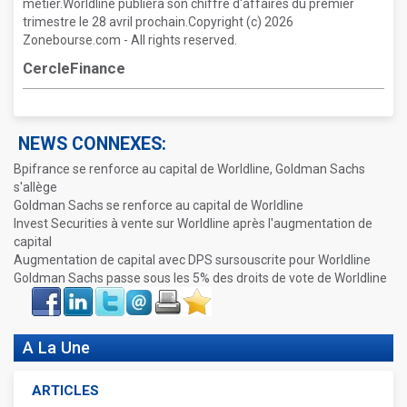
métier.Worldline publiera son chiffre d'affaires du premier
trimestre le 28 avril prochain.Copyright (c) 2026
Zonebourse.com - All rights reserved.
CercleFinance
NEWS CONNEXES:
Bpifrance se renforce au capital de Worldline, Goldman Sachs
s'allège
Goldman Sachs se renforce au capital de Worldline
Invest Securities à vente sur Worldline après l'augmentation de
capital
Augmentation de capital avec DPS sursouscrite pour Worldline
Goldman Sachs passe sous les 5% des droits de vote de Worldline
Face
LinkIn
Twitter
Envoyer
Imprimer
Favoris
book
A La Une
ARTICLES