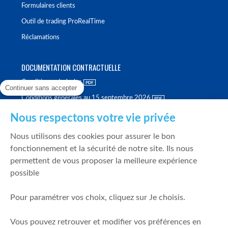
Formulaires clients
Outil de trading ProRealTime
Réclamations
DOCUMENTATION CONTRACTUELLE
Conditions générales
Continuer sans accepter
Conditions générales au 15 septembre 2026
Brochure tarifaire
Nous respectons votre vie privée
Rapport sur la qualité d'exécution
Nous utilisons des cookies pour assurer le bon
Politique de meilleure sélection
fonctionnement et la sécurité de notre site. Ils nous
permettent de vous proposer la meilleure expérience
Politique de durabilité
possible
Fonds de garantie des dépôts et de résolution
Pour paramétrer vos choix, cliquez sur Je choisis.
SÉCURITÉ & DONNÉES PERSONNELLES
Vous pouvez retrouver et modifier vos préférences en
Mentions légales