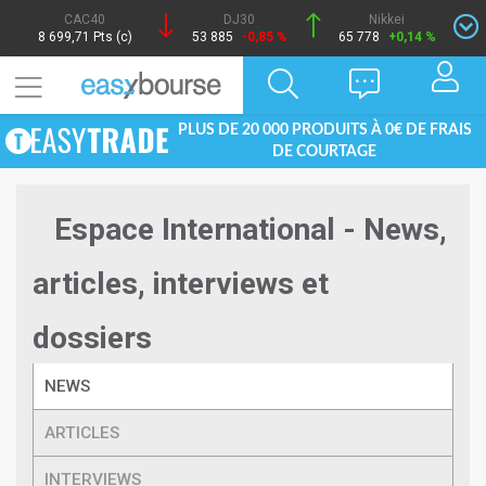
CAC40
DJ30
Nikkei
8 699,71 Pts (c)
53 885
-0,85 %
65 778
+0,14 %
PLUS DE 20 000 PRODUITS À 0€ DE FRAIS
DE COURTAGE
Espace International - News,
articles, interviews et
dossiers
NEWS
ARTICLES
INTERVIEWS