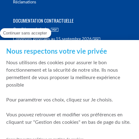
Réclamations
DOCUMENTATION CONTRACTUELLE
Conditions générales
Continuer sans accepter
Conditions générales au 15 septembre 2026
Brochure tarifaire
Nous respectons votre vie privée
Rapport sur la qualité d'exécution
Nous utilisons des cookies pour assurer le bon
Politique de meilleure sélection
fonctionnement et la sécurité de notre site. Ils nous
permettent de vous proposer la meilleure expérience
Politique de durabilité
possible
Fonds de garantie des dépôts et de résolution
Pour paramétrer vos choix, cliquez sur Je choisis.
SÉCURITÉ & DONNÉES PERSONNELLES
Vous pouvez retrouver et modifier vos préférences en
Mentions légales
cliquant sur "Gestion des cookies" en bas de page du site.
Prévention de la fraude
Gérer mes cookies