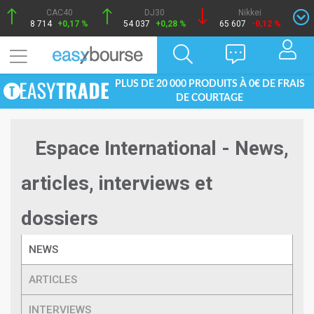
CAC40
DJ30
Nikkei
8 714
+0,17 %
54 037
+0,28 %
65 607
-0,12 %
PLUS DE 20 000 PRODUITS À 0€ DE FRAIS
DE COURTAGE
Espace International - News,
articles, interviews et
dossiers
NEWS
ARTICLES
INTERVIEWS