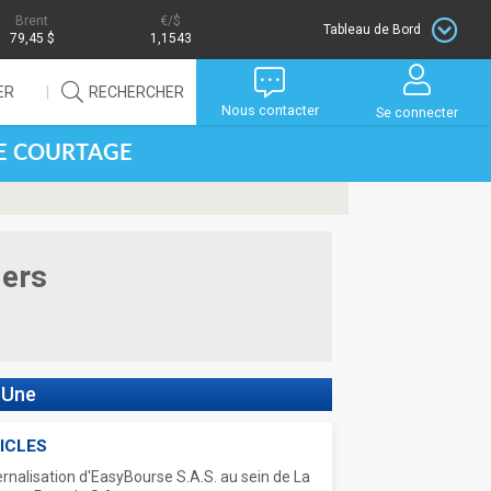
Brent
/$
Tableau de Bord
79,45 $
1,1543
ER
RECHERCHER
Nous contacter
Se connecter
DE COURTAGE
iers
 Une
ICLES
ernalisation d'EasyBourse S.A.S. au sein de La