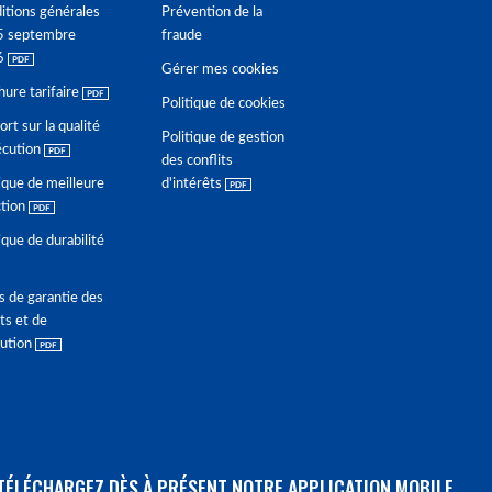
itions générales
Prévention de la
5 septembre
fraude
6
Gérer mes cookies
hure tarifaire
Politique de cookies
rt sur la qualité
Politique de gestion
écution
des conflits
ique de meilleure
d'intérêts
ction
ique de durabilité
s de garantie des
ts et de
lution
TÉLÉCHARGEZ DÈS À PRÉSENT NOTRE APPLICATION MOBILE