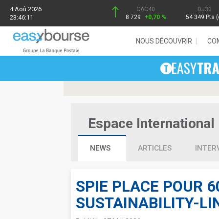
4 Aoû 2026
CAC40
DJ30
23:46:11
8 729
+0,70 %
54 349 Pts (
NOUS DÉCOUVRIR
CO
Espace International 
NEWS
ARTICLES
INTER
SPIE PLACE POUR 6
SUSTAINABILITY-LI