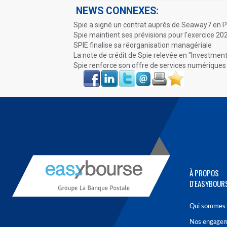
NEWS CONNEXES:
Spie a signé un contrat auprès de Seaway7 en 
Spie maintient ses prévisions pour l'exercice 202
SPIE finalise sa réorganisation managériale
La note de crédit de Spie relevée en "Investmen
Spie renforce son offre de services numériques 
Face
LinkIn
Twitter
Envoyer
Imprimer
Favoris
book
À PROPOS
D'EASYBOUR
Qui sommes-
Nos engage