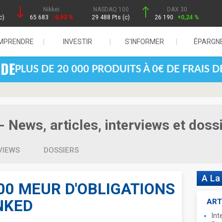
Nikkei
NASDAQ 100
DAX 30
c)
65 683
-0,93 %
29 488 Pts (c)
26 190
+0,24 %
MPRENDRE
INVESTIR
S'INFORMER
ÉPARGN
PLUS DE 20 000 PRODUITS À 0€ DE FRAIS 
- News, articles, interviews et doss
VIEWS
DOSSIERS
A La
00 MEUR D'OBLIGATIONS
NKED
ART
Int