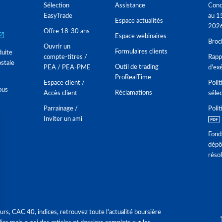
Sélection
Assistance
Cond
EasyTrade
au 1
Espace actualités
202
Offre 18-30 ans
Espace webinaires
Broc
Ouvrir un
Formulaires clients
duite
compte-titres /
Rappo
stale
Outil de trading
PEA / PEA-PME
d'ex
ProRealTime
Espace client /
Polit
ous
Réclamations
Accès client
séle
Parrainage /
Polit
Inviter un ami
Fond
dépô
réso
urs, CAC 40, indices, retrouvez toute l'actualité boursière