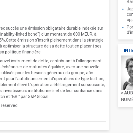
Ban
Jap
com
opp
Por
vec succès une émission obligataire durable indexée sur
d'i
inability-linked bond") d'un montant de 600 MEUR, à
5%.Cette émission s'inscrit pleinement dans la stratégie
 optimiser la structure de sa dette tout en plaçant ses
INT
 politique financière.
nouvel instrument de dette, contribuant à l'allongement
n échéancier de maturités équilibré, avec une nouvelle
utilisés pour les besoins généraux du groupe, afin
pour l'autofinancement d'opérations de type bolt-on,
rablement élevé.L'opération a été largement sursouscrite,
investisseurs institutionnels et de leur confiance dans
« AU
tch et "BB " par S&P Global.
NUMÉR
 reserved.