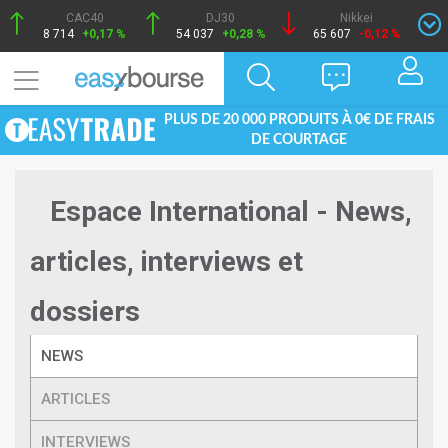
CAC40
DJ30
Nikkei
8 714
+0,17 %
54 037
+0,28 %
65 607
-0,12 %
PLUS DE 20 000 PRODUITS À 0€ DE FRAIS
DE COURTAGE
Espace International - News,
articles, interviews et
dossiers
NEWS
ARTICLES
INTERVIEWS