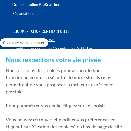
Outil de trading ProRealTime
Réclamations
DOCUMENTATION CONTRACTUELLE
Conditions générales
Continuer sans accepter
Conditions générales au 15 septembre 2026
Brochure tarifaire
Nous respectons votre vie privée
Rapport sur la qualité d'exécution
Nous utilisons des cookies pour assurer le bon
Politique de meilleure sélection
fonctionnement et la sécurité de notre site. Ils nous
permettent de vous proposer la meilleure expérience
Politique de durabilité
possible
Fonds de garantie des dépôts et de résolution
Pour paramétrer vos choix, cliquez sur Je choisis.
SÉCURITÉ & DONNÉES PERSONNELLES
Vous pouvez retrouver et modifier vos préférences en
Mentions légales
cliquant sur "Gestion des cookies" en bas de page du site.
Prévention de la fraude