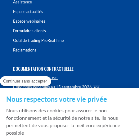
Assistance
Espace actualités
Espace webinaires
Formulaires clients
Outil de trading ProRealTime
Réclamations
DOCUMENTATION CONTRACTUELLE
Conditions générales
Continuer sans accepter
Conditions générales au 15 septembre 2026
Brochure tarifaire
Nous respectons votre vie privée
Rapport sur la qualité d'exécution
Nous utilisons des cookies pour assurer le bon
Politique de meilleure sélection
fonctionnement et la sécurité de notre site. Ils nous
permettent de vous proposer la meilleure expérience
Politique de durabilité
possible
Fonds de garantie des dépôts et de résolution