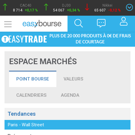
CAC40
DJ30
Nikkei
8 714
+0,17 %
54 067
+0,34 %
65 607
-0,12 %
PLUS DE 20 000 PRODUITS À 0€ DE FRAIS
DE COURTAGE
ESPACE MARCHÉS
POINT BOURSE
VALEURS
CALENDRIERS
AGENDA
Tendances
Paris
-
Wall Street