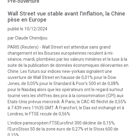
Pré-ouverture
Wall Street vue stable avant l'inflation, la Chine
pèse en Europe
publié le 10/12/2024
par Claude Chendjou
PARIS (Reuters) - Wall Street est attendue sans grand
changement et les Bourses européennes reculent à mi-
séance, mardi, plombées par les valeurs minières et le luxe à la
suite de la publication de données économiques décevantes en
Chine. Les futurs sur indices new-yorkais signalent une
ouverture de Wall Street en hausse de 0,01% pour le Dow
Jones, de 0,05% pour le Standard & Poor's 500 et de 0,08%
pour le Nasdaq alors que les opérateurs ont le regard surtout
tourné vers les chiffres des prix à la consommation (CPI) aux
Etats-Unis prévus mercredi. À Paris, le CAC 40 fléchit de 0,55%
à 7.439 vers 11h35 GMT. À Francfort, le Dax est inchangé et à
Londres, le FTSE recule de 0,56%
L'indice paneuropéen FTSEurofirst 300 décline de 0,15%,
l'EuroStoxx 50 de la zone euro de 0,27% et le Stoxx 600 de
0,15%.