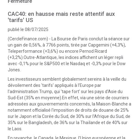
Fermeture
CAC40: en hausse mais reste attentif aux
'tarifs' US
publié le 08/07/2025
(CercleFinance.com) - La Bourse de Paris conclut la séance sur
un gain de 0,56%, à 7766 points, tirée par Capgemini (+4,3%),
Teleperformance (+3,6%) ou encore Pernod Ricard
(+3,2%).Outre-Atlantique, les indices affichent un léger repli
avec -0,1% pour le S&P500 et le Nasdaq et -0,3% pour le Dow
Jones.
Les investisseurs semblent globalement sereins à la veille du
dévoilement des 'tarifs' appliqués à l'Europe par
l'administration Trump, qui 'tape fort' sur les pays d'Asie du
Sud-Est (35% en moyenne).En effet, via une série de courriers
adressées aux gouvernements concernés, la Maison-Blanche a
notamment officialisé l'imposition de droits de douane de 25%
sur le Japon et la Corée du Sud, de 30% sur l'Afrique du Sud, de
35% sur le Bangladesh, de 36% sur la Thaïlande et de 40% sur
le Laos.
En revanche, le Canada, le Mexique, l'Union européenne et la