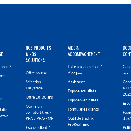
NOS PRODUITS
AIDE &
DOC
SE
& NOS
ACCOMPAGNEMENT
CON
SOLUTIONS
nous ?
Foire aux questions /
Cond
Offre bourse
Aide
ments
Sélection
Assistance
Cond
EasyTrade
au 1
Espace actualités
202
Offre 18-30 ans
Espace webinaires
Broc
Ouvrir un
Formulaires clients
duite
compte-titres /
Rappo
stale
Outil de trading
PEA / PEA-PME
d'ex
ProRealTime
Espace client /
Polit