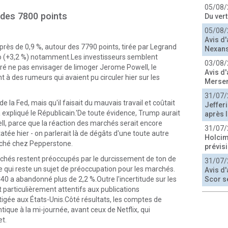
05/08/
 des 7800 points
Du ver
05/08/
Avis d'
rès de 0,9 %, autour des 7790 points, tirée par Legrand
Nexans
cro (+3,2 %) notamment.Les investisseurs semblent
03/08/
aré ne pas envisager de limoger Jerome Powell, le
Avis d'
 à des rumeurs qui avaient pu circuler hier sur les
Merse
31/07/
n de la Fed, mais qu'il faisait du mauvais travail et coûtait
Jeffer
a expliqué le Républicain.'De toute évidence, Trump aurait
après l
well, parce que la réaction des marchés serait encore
31/07/
atée hier - on parlerait là de dégâts d'une toute autre
Holcim
rché chez Pepperstone.
prévis
rchés restent préoccupés par le durcissement de ton de
31/07/
e qui reste un sujet de préoccupation pour les marchés.
Avis d'
0 a abandonné plus de 2,2 %.Outre l'incertitude sur les
Scor s
 particulièrement attentifs aux publications
itigée aux États-Unis.Côté résultats, les comptes de
ique à la mi-journée, avant ceux de Netflix, qui
et.