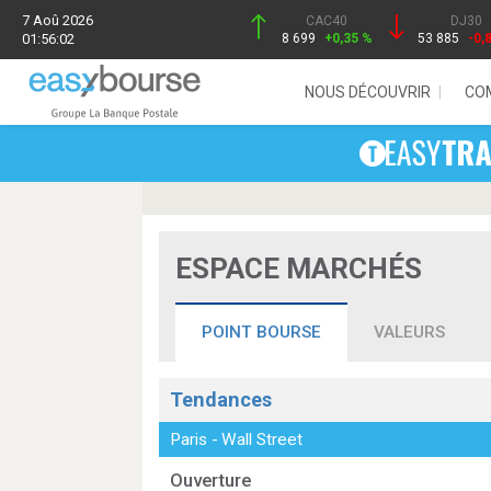
7 Aoû 2026
CAC40
DJ30
01:56:02
8 699
+0,35 %
53 885
-0,
NOUS DÉCOUVRIR
CO
ESPACE MARCHÉS
POINT BOURSE
VALEURS
Tendances
Paris
-
Wall Street
Ouverture