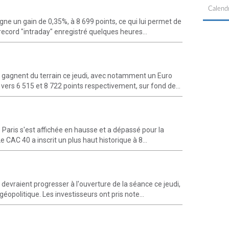
Calendr
ne un gain de 0,35%, à 8 699 points, ce qui lui permet de
record "intraday" enregistré quelques heures...
gagnent du terrain ce jeudi, avec notamment un Euro
vers 6 515 et 8 722 points respectivement, sur fond de...
 Paris s'est affichée en hausse et a dépassé pour la
e CAC 40 a inscrit un plus haut historique à 8...
vraient progresser à l'ouverture de la séance ce jeudi,
éopolitique. Les investisseurs ont pris note...