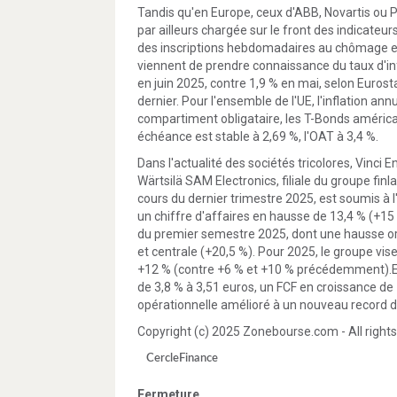
Tandis qu'en Europe, ceux d'ABB, Novartis ou 
par ailleurs chargée sur le front des indicateur
des inscriptions hebdomadaires au chômage et 
viennent de prendre connaissance du taux d'infl
en juin 2025, contre 1,9 % en mai, selon Eurost
dernier. Pour l'ensemble de l'UE, l'inflation an
compartiment obligataire, les T-Bonds américa
échéance est stable à 2,69 %, l'OAT à 3,4 %.
Dans l'actualité des sociétés tricolores, Vinci 
Wärtsilä SAM Electronics, filiale du groupe finla
cours du dernier trimestre 2025, est soumis à
un chiffre d'affaires en hausse de 13,4 % (+15 
du premier semestre 2025, dont une hausse org
et centrale (+20,5 %). Pour 2025, le groupe vi
+12 % (contre +6 % et +10 % précédemment).En
de 3,8 % à 3,51 euros, un FCF en croissance de
opérationnelle amélioré à un nouveau record de
Copyright (c) 2025 Zonebourse.com - All rights
CercleFinance
Fermeture