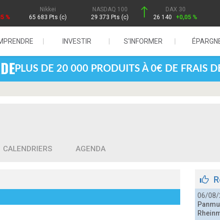
Nikkei
NASDAQ 100
DAX 30
85 %
65 683 Pts (c)
29 373 Pts (c)
26 140
+0,05 %
MPRENDRE
INVESTIR
S'INFORMER
ÉPARGN
PLUS DE 20 000 PRODUITS À 0€ DE FRAIS 
CALENDRIERS
AGENDA
R
06/08/
Panmur
Rheinm