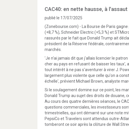
CAC40: en nette hausse, à l'assaut
publié le 17/07/2025
(Zonebourse.com) - La Bourse de Paris gagne p
(+8,7 %), Schneider Electric (+5,3 %) et STMi
rassurés par le fait que Donald Trump ait décl
président de la Réserve fédérale, contrairement
marchés.
'Je n'ai jamais dit que j'allais licencier le patro
cher au pays en refusant de baisser les taux', 
tout intérêt à ne pas s'aventurer à virer J. Po
largement plus violente que celle qu'on a const
échelle', prévient Michael Brown, analyste ma
Si le soulagement domine sur ce point, les ma
Donald Trump au sujet des droits de douane, c
Au cours des quatre dernières séances, le CAC4
questions commerciales, les investisseurs sont
trimestrielles, qui ont démarré sur une note m
PepsiCo et Travelers sont attendus outre-Atlant
tomberont ce soir après la clôture de Wall Stre