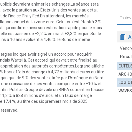
Publicis devraient animer les échanges.La séance sera
s, avec la parution aux États-Unis des ventes au détail,
de l'indice Philly Fed.En attendant, les marchés
Toutes
ation annuel de la zone euro. Celui-ci s'est établi à 2 %
at, qui confirme ainsi son estimation rapide pour le mois
nuelle est passée de +2,2 % en mai à +2,3 % en juin.Sur le
A
ins à 10 ans évoluent à 4,46 %, le Bund de même
Vendr
Energies indique avoir signé un accord pour acquérir
Résul
ndais Wärtsilä. Cet accord, qui devrait être finalisé au
 l'approbation des autorités compétentes.Legrand affiche
EUTEL
% hors effets de change) à 4,77 milliards d'euros au titre
ARCH
anique de 9 % des ventes, tirée par l'Amérique du Nord
LOGIC
se une croissance de ses ventes comprise entre +10 % et
fin, Publicis Groupe dévoile un BNPA courant en hausse
WAVES
 11,3 % à 828 millions d'euros, et un taux de marge
 17,4 %, au titre des six premiers mois de 2025.
 reserved.