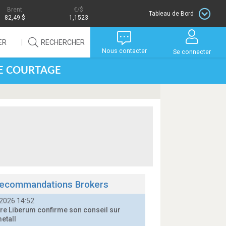
Brent
/$
Tableau de Bord
82,49 $
1,1523
ER
RECHERCHER
Nous contacter
Se connecter
DE COURTAGE
ecommandations Brokers
2026 14:52
e Liberum confirme son conseil sur
etall