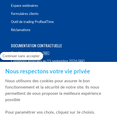
Espace webinaires
Formulaires clients
Outil de trading ProRealTime
Réclamations
DOCUMENTATION CONTRACTUELLE
Conditions générales
Continuer sans accepter
Conditions générales au 15 septembre 2026
Brochure tarifaire
Nous respectons votre vie privée
Rapport sur la qualité d'exécution
Nous utilisons des cookies pour assurer le bon
Politique de meilleure sélection
fonctionnement et la sécurité de notre site. Ils nous
permettent de vous proposer la meilleure expérience
Politique de durabilité
possible
Fonds de garantie des dépôts et de résolution
Pour paramétrer vos choix, cliquez sur Je choisis.
SÉCURITÉ & DONNÉES PERSONNELLES