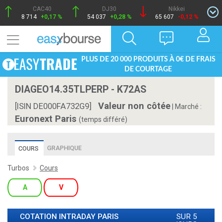
CAC40
DJ30
Nikkei
8 714
+0,17 %
54 037
+0,28 %
65 607
-0,12 %
PLUS DE 20 000 PRODUITS À 0€ DE FRAIS
DE COURTAGE
DIAGEO14.35TLPERP - K72AS
Valeur non côtée
[ISIN DE000FA732G9]
|
Marché :
Euronext Paris
(temps différé)
GRAPHIQUE
COURS
Turbos
Cours
A
V
COTATION INTRADAY
PARIS
SUR 5