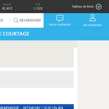
Brent
/$
Tableau de Bord
82,49 $
1,1523
ER
RECHERCHER
Nous contacter
Se connecter
DE COURTAGE
GRAPHIQUE -
INTRADAY
/
SUR UN AN