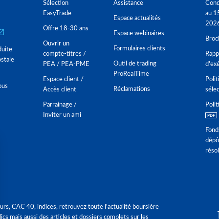
Sélection
Assistance
Cond
EasyTrade
au 1
Espace actualités
202
Offre 18-30 ans
Espace webinaires
Broc
Ouvrir un
Formulaires clients
duite
compte-titres /
Rappo
stale
Outil de trading
PEA / PEA-PME
d'ex
ProRealTime
Espace client /
Polit
ous
Réclamations
Accès client
séle
Parrainage /
Polit
Inviter un ami
Fond
dépô
réso
urs, CAC 40, indices, retrouvez toute l'actualité boursière
ics mais aussi des articles et dossiers complets sur les