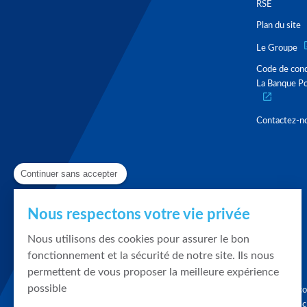
RSE
Plan du site
Le Groupe
Code de con
La Banque Po
Contactez-n
Continuer sans accepter
Nous respectons votre vie privée
Nous utilisons des cookies pour assurer le bon
fonctionnement et la sécurité de notre site. Ils nous
permettent de vous proposer la meilleure expérience
possible
Graphique, co
en quelques cl