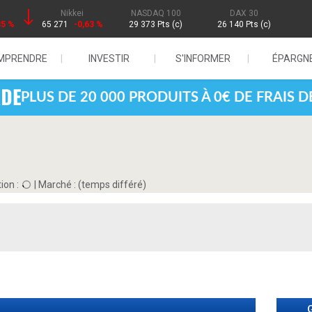
Nikkei
NASDAQ 100
DAX 30
85 %
65 271
-0,63 %
29 373 Pts (c)
26 140 Pts (c)
MPRENDRE
INVESTIR
S'INFORMER
ÉPARGN
PLUS DE 20 000 PRODUITS À 0€ DE FRAIS 
ion :
|
Marché :
(temps différé)