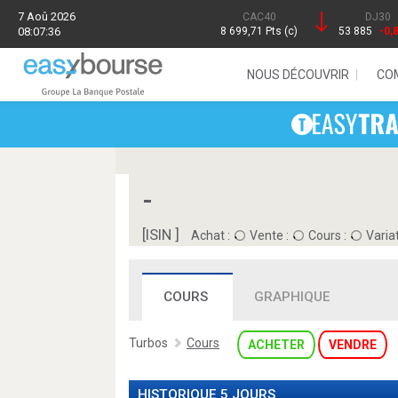
7 Aoû 2026
CAC40
DJ30
08:07:36
8 699,71 Pts (c)
53 885
-0,
NOUS DÉCOUVRIR
CO
-
[ISIN ]
Achat :
Vente :
Cours :
Variat
COURS
GRAPHIQUE
Turbos
Cours
ACHETER
VENDRE
HISTORIQUE 5 JOURS