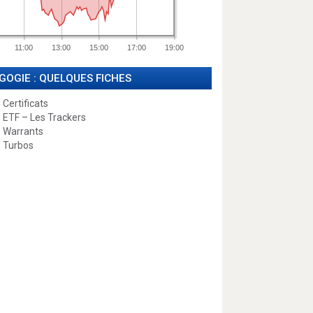
11:00
13:00
15:00
17:00
19:00
GOGIE : QUELQUES FICHES
 Certificats
 ETF – Les Trackers
 Warrants
 Turbos