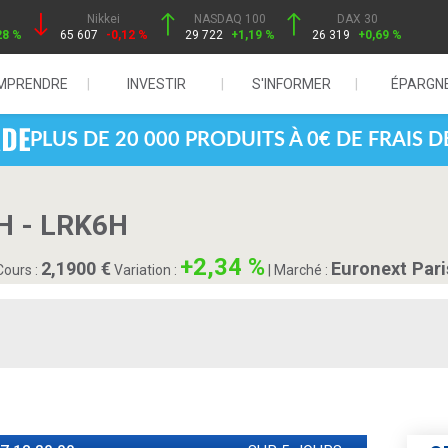
Nikkei
NASDAQ 100
DAX 30
28 %
65 607
-0,12 %
29 722
+1,19 %
26 319
+0,69 %
MPRENDRE
INVESTIR
S'INFORMER
ÉPARGN
PLUS DE 20 000 PRODUITS À 0€ DE FRAIS 
 - LRK6H
+2,34 %
2,1900
Euronext Par
ours :
Variation :
|
Marché :