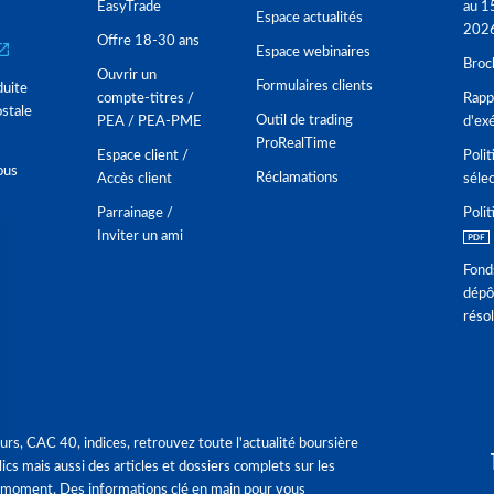
EasyTrade
au 1
Espace actualités
202
Offre 18-30 ans
Espace webinaires
Broc
Ouvrir un
Formulaires clients
duite
compte-titres /
Rappo
stale
Outil de trading
PEA / PEA-PME
d'ex
ProRealTime
Espace client /
Polit
ous
Réclamations
Accès client
séle
Parrainage /
Polit
Inviter un ami
Fond
dépô
réso
urs, CAC 40, indices, retrouvez toute l'actualité boursière
ics mais aussi des articles et dossiers complets sur les
 moment. Des informations clé en main pour vous