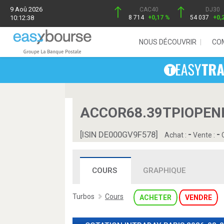
9 Aoû 2026
CAC40
DJ30
10:12:38
8 714
+0,17 %
54 037
+0,
NOUS DÉCOUVRIR
CO
ACCOR68.39TPIOPENH
-
-
[ISIN DE000GV9F578]
Achat :
Vente :
C
COURS
GRAPHIQUE
Turbos
Cours
ACHETER
VENDRE