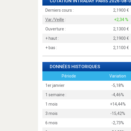
COTATION INTRADAY
PARIS
2026-08-0
Derniers cours :
2,1900
Var./Veille
:
+2,34 %
Ouverture :
2,1300
+ haut :
2,1900
+ bas :
2,1100
DONNÉES HISTORIQUES
Période
Variation
1er janvier
-5,18%
1 semaine :
-4,46%
1 mois
+14,44%
3 mois
-15,42%
6 mois
-2,73%