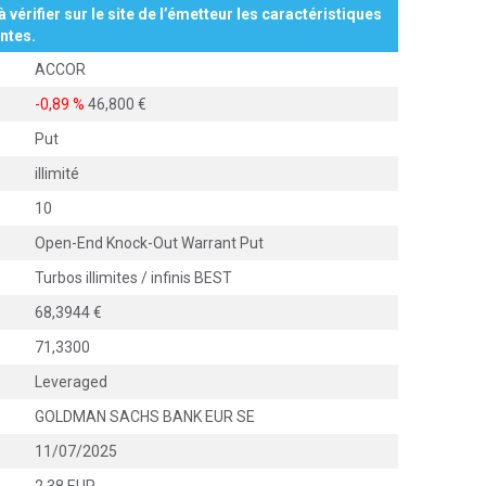
à vérifier sur le site de l’émetteur les caractéristiques
ntes.
:
ACCOR
:
-0,89 %
46,800
:
Put
:
illimité
:
10
:
Open-End Knock-Out Warrant Put
:
Turbos illimites / infinis BEST
:
68,3944
:
71,3300
:
Leveraged
:
GOLDMAN SACHS BANK EUR SE
:
11/07/2025