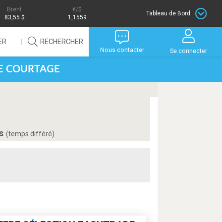
Brent
/$
Tableau de Bord
83,55 $
1,1559
ER
RECHERCHER
Nous contacter
Se connecter
DE COURTAGE
is
(temps différé)