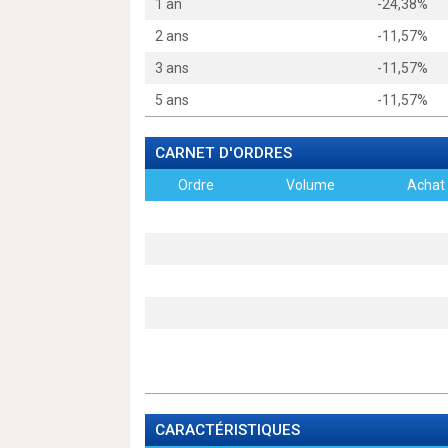
1 an
-24,38%
2 ans
-11,57%
3 ans
-11,57%
5 ans
-11,57%
CARNET D'ORDRES
Ordre
Volume
Achat
CARACTÉRISTIQUES