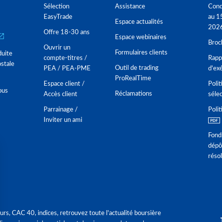
Sélection
Assistance
Cond
EasyTrade
au 1
Espace actualités
202
Offre 18-30 ans
Espace webinaires
Broc
Ouvrir un
Formulaires clients
duite
compte-titres /
Rappo
stale
Outil de trading
PEA / PEA-PME
d'ex
ProRealTime
Espace client /
Polit
ous
Réclamations
Accès client
séle
Parrainage /
Polit
Inviter un ami
Fond
dépô
réso
urs, CAC 40, indices, retrouvez toute l'actualité boursière