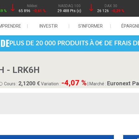
Nikkei
NASDAQ 100
DAX 30
49 %
65 896
-0,61 %
29 488 Pts (c)
26 126
-0,29 %
MPRENDRE
INVESTIR
S'INFORMER
ÉPARGN
PLUS DE 20 000 PRODUITS À 0€ DE FRAIS 
 - LRK6H
-4,07 %
2,1200
Euronext Pa
Cours :
Variation :
|
Marché :