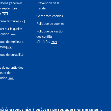
itions générales
Prévention de la
5 septembre
fraude
6
Gérer mes cookies
hure tarifaire
Politique de cookies
rt sur la qualité
Politique de gestion
écution
des conflits
ique de meilleure
d'intérêts
ction
ique de durabilité
s de garantie des
ts et de
lution
TÉLÉCHARGEZ DÈS À PRÉSENT NOTRE APPLICATION MOBILE