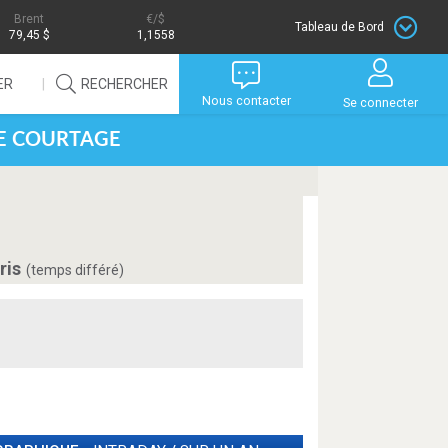
Brent
/$
Tableau de Bord
79,45 $
1,1558
ER
RECHERCHER
Nous contacter
Se connecter
DE COURTAGE
ris
(temps différé)