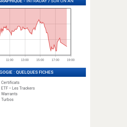
GRAPHIQUE -
INTRADAY
/
SUR UN AN
11:00
13:00
15:00
17:00
19:00
GOGIE : QUELQUES FICHES
 Certificats
 ETF – Les Trackers
 Warrants
 Turbos