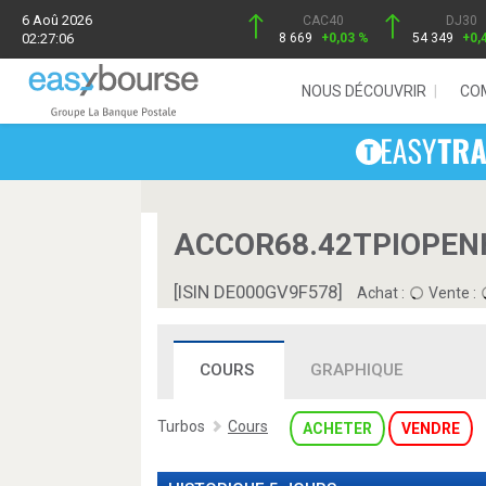
6 Aoû 2026
CAC40
DJ30
02:27:06
8 669
+0,03 %
54 349
+0,
NOUS DÉCOUVRIR
CO
ACCOR68.42TPIOPENH
[ISIN DE000GV9F578]
Achat :
Vente :
COURS
GRAPHIQUE
Turbos
Cours
ACHETER
VENDRE