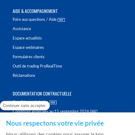
AIDE & ACCOMPAGNEMENT
Foire aux questions / Aide
Assistance
Espace actualités
Espace webinaires
Formulaires clients
Outil de trading ProRealTime
Réclamations
DOCUMENTATION CONTRACTUELLE
Conditions générales
Continuer sans accepter
Conditions générales au 15 septembre 2026
Brochure tarifaire
Nous respectons votre vie privée
Rapport sur la qualité d'exécution
Nous utilisons des cookies pour assurer le bon