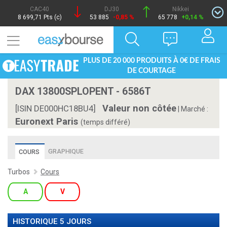
CAC40
DJ30
Nikkei
8 699,71 Pts (c)
53 885
-0,85 %
65 778
+0,14 %
PLUS DE 20 000 PRODUITS À 0€ DE FRAIS
DE COURTAGE
DAX 13800SPLOPENT - 6586T
Valeur non côtée
[ISIN DE000HC18BU4]
|
Marché :
Euronext Paris
(temps différé)
GRAPHIQUE
COURS
Turbos
Cours
A
V
HISTORIQUE 5 JOURS