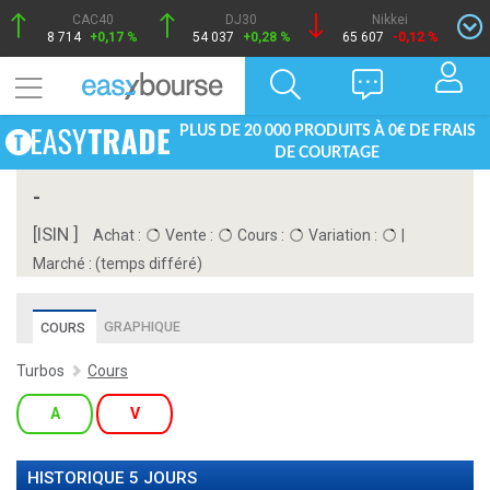
CAC40
DJ30
Nikkei
8 714
+0,17 %
54 037
+0,28 %
65 607
-0,12 %
PLUS DE 20 000 PRODUITS À 0€ DE FRAIS
DE COURTAGE
-
[ISIN ]
Achat :
Vente :
Cours :
Variation :
|
Marché :
(temps différé)
GRAPHIQUE
COURS
Turbos
Cours
A
V
HISTORIQUE 5 JOURS