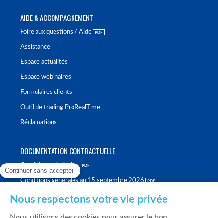
AIDE & ACCOMPAGNEMENT
Foire aux questions / Aide
Assistance
Espace actualités
Espace webinaires
Formulaires clients
Outil de trading ProRealTime
Réclamations
DOCUMENTATION CONTRACTUELLE
Conditions générales
Continuer sans accepter
Conditions générales au 15 septembre 2026
Brochure tarifaire
Nous respectons votre vie privée
Rapport sur la qualité d'exécution
Nous utilisons des cookies pour assurer le bon