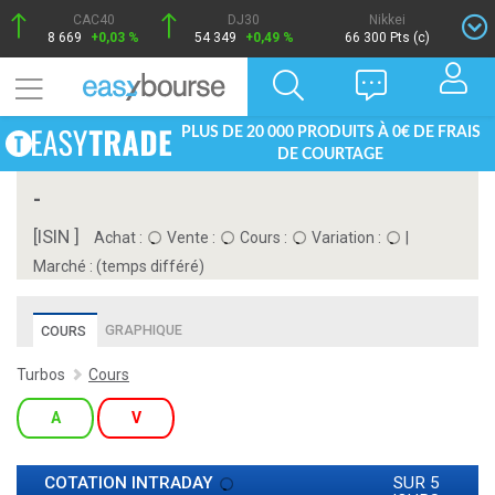
CAC40
DJ30
Nikkei
8 669
+0,03 %
54 349
+0,49 %
66 300 Pts (c)
PLUS DE 20 000 PRODUITS À 0€ DE FRAIS
DE COURTAGE
-
[ISIN ]
Achat :
Vente :
Cours :
Variation :
|
Marché :
(temps différé)
GRAPHIQUE
COURS
Turbos
Cours
A
V
COTATION INTRADAY
SUR 5