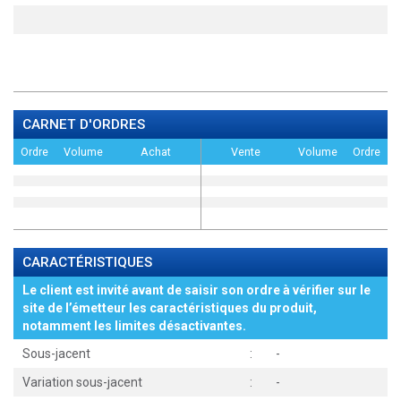
CARNET D'ORDRES
Ordre
Volume
Achat
Vente
Volume
Ordre
CARACTÉRISTIQUES
Le client est invité avant de saisir son ordre à vérifier sur le
site de l’émetteur les caractéristiques du produit,
notamment les limites désactivantes.
Sous-jacent
:
-
Variation sous-jacent
:
-