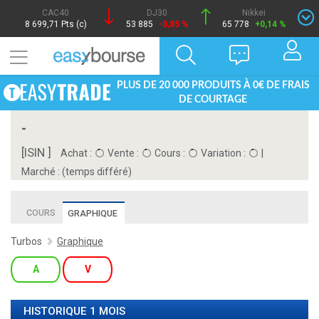
CAC40
DJ30
Nikkei
8 699,71 Pts (c)
53 885
-0,85 %
65 778
+0,14 %
PLUS DE 20 000 PRODUITS À 0€ DE FRAIS
DE COURTAGE
-
[ISIN ]
Achat :
Vente :
Cours :
Variation :
|
Marché :
(temps différé)
COURS
GRAPHIQUE
Turbos
Graphique
A
V
HISTORIQUE 1 MOIS