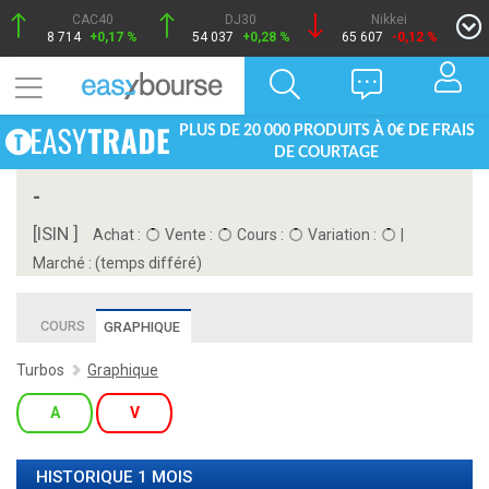
CAC40
DJ30
Nikkei
8 714
+0,17 %
54 037
+0,28 %
65 607
-0,12 %
PLUS DE 20 000 PRODUITS À 0€ DE FRAIS
DE COURTAGE
-
[ISIN ]
Achat :
Vente :
Cours :
Variation :
|
Marché :
(temps différé)
COURS
GRAPHIQUE
Turbos
Graphique
A
V
HISTORIQUE 1 MOIS