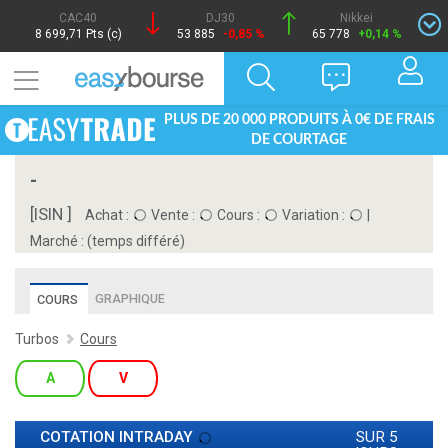
CAC40
DJ30
Nikkei
8 699,71 Pts (c)
53 885
-0,85 %
65 778
+0,14 %
PLUS DE 20 000 PRODUITS À 0€ DE FRAIS
DE COURTAGE
-
[ISIN ]
Achat :
Vente :
Cours :
Variation :
|
Marché :
(temps différé)
GRAPHIQUE
COURS
Turbos
Cours
A
V
COTATION INTRADAY
SUR 5