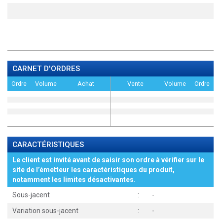
CARNET D'ORDRES
Ordre
Volume
Achat
Vente
Volume
Ordre
CARACTÉRISTIQUES
Le client est invité avant de saisir son ordre à vérifier sur le
site de l’émetteur les caractéristiques du produit,
notamment les limites désactivantes.
Sous-jacent
:
-
Variation sous-jacent
:
-