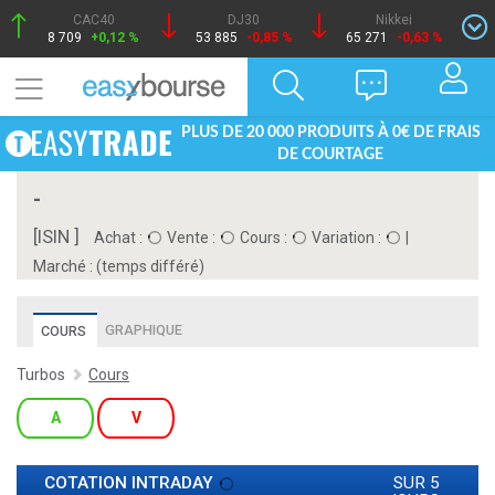
CAC40
DJ30
Nikkei
8 709
+0,12 %
53 885
-0,85 %
65 271
-0,63 %
PLUS DE 20 000 PRODUITS À 0€ DE FRAIS
DE COURTAGE
-
[ISIN ]
Achat :
Vente :
Cours :
Variation :
|
Marché :
(temps différé)
GRAPHIQUE
COURS
Turbos
Cours
A
V
COTATION INTRADAY
SUR 5