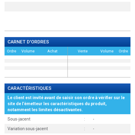
CARNET D'ORDRES
Ordre
Volume
Achat
Vente
Volume
Ordre
CARACTÉRISTIQUES
Le client est invité avant de saisir son ordre à vérifier sur le
site de l’émetteur les caractéristiques du produit,
notamment les limites désactivantes.
Sous-jacent
:
-
Variation sous-jacent
:
-