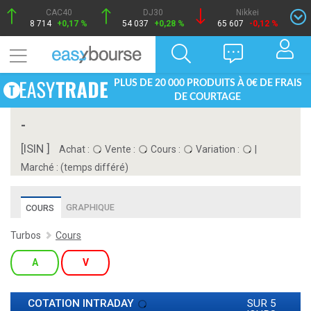
CAC40
DJ30
Nikkei
8 714
+0,17 %
54 037
+0,28 %
65 607
-0,12 %
PLUS DE 20 000 PRODUITS À 0€ DE FRAIS
DE COURTAGE
-
[ISIN ]
Achat :
Vente :
Cours :
Variation :
|
Marché :
(temps différé)
GRAPHIQUE
COURS
Turbos
Cours
A
V
COTATION INTRADAY
SUR 5