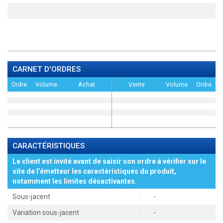
CARNET D'ORDRES
Ordre
Volume
Achat
Vente
Volume
Ordre
CARACTÉRISTIQUES
Le client est invité avant de saisir son ordre à vérifier sur le
site de l’émetteur les caractéristiques du produit,
notamment les limites désactivantes.
Sous-jacent
:
-
Variation sous-jacent
:
-