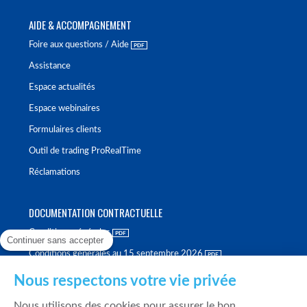
AIDE & ACCOMPAGNEMENT
Foire aux questions / Aide
Assistance
Espace actualités
Espace webinaires
Formulaires clients
Outil de trading ProRealTime
Réclamations
DOCUMENTATION CONTRACTUELLE
Conditions générales
Continuer sans accepter
Conditions générales au 15 septembre 2026
Brochure tarifaire
Nous respectons votre vie privée
Rapport sur la qualité d'exécution
Nous utilisons des cookies pour assurer le bon