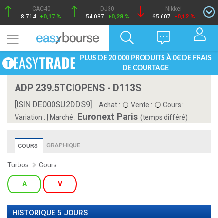
CAC40
DJ30
Nikkei
8 714
+0,17 %
54 037
+0,28 %
65 607
-0,12 %
PLUS DE 20 000 PRODUITS À 0€ DE FRAIS
DE COURTAGE
ADP 239.5TCIOPENS - D113S
[ISIN DE000SU2DDS9]
Achat :
Vente :
Cours :
Euronext Paris
Variation :
|
Marché :
(temps différé)
GRAPHIQUE
COURS
Turbos
Cours
A
V
HISTORIQUE 5 JOURS