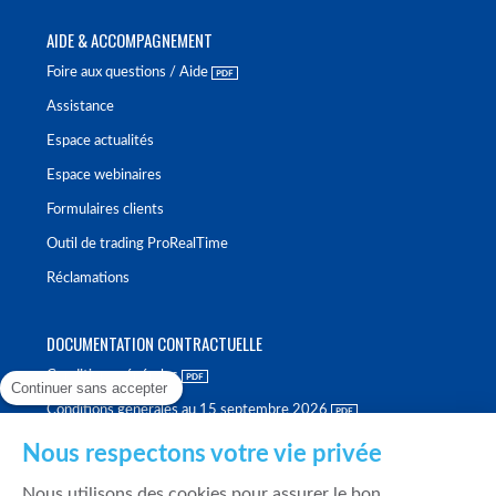
AIDE & ACCOMPAGNEMENT
Foire aux questions / Aide
Assistance
Espace actualités
Espace webinaires
Formulaires clients
Outil de trading ProRealTime
Réclamations
DOCUMENTATION CONTRACTUELLE
Conditions générales
Continuer sans accepter
Conditions générales au 15 septembre 2026
Brochure tarifaire
Nous respectons votre vie privée
Rapport sur la qualité d'exécution
Nous utilisons des cookies pour assurer le bon