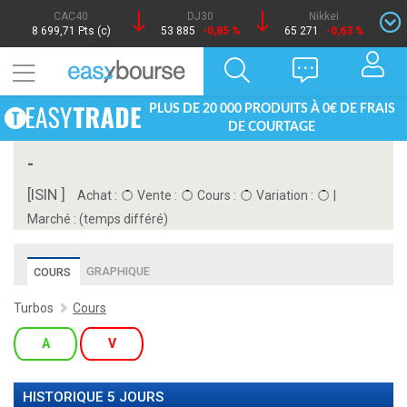
CAC40
DJ30
Nikkei
8 699,71 Pts (c)
53 885
-0,85 %
65 271
-0,63 %
PLUS DE 20 000 PRODUITS À 0€ DE FRAIS
DE COURTAGE
-
[ISIN ]
Achat :
Vente :
Cours :
Variation :
|
Marché :
(temps différé)
GRAPHIQUE
COURS
Turbos
Cours
A
V
HISTORIQUE 5 JOURS