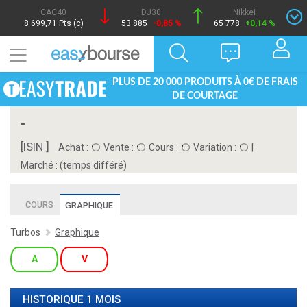
CAC40
DJ30
Nikkei
8 699,71 Pts (c)
53 885
-0,85 %
65 778
+0,14 %
PLUS DE 20 000 PRODUITS À 0€ DE FRAIS
DE COURTAGE
-
[ISIN ]
Achat :
Vente :
Cours :
Variation :
|
Marché :
(temps différé)
COURS
GRAPHIQUE
Turbos
Graphique
A
V
HISTORIQUE 1 MOIS