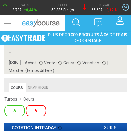
CAC40
DJ30
Nikkei
8 737
+0,44 %
53 885 Pts (c)
65 607
-0,12 %
PLUS DE 20 000 PRODUITS À 0€ DE FRAIS
DE COURTAGE
-
[ISIN ]
Achat :
Vente :
Cours :
Variation :
|
Marché :
(temps différé)
GRAPHIQUE
COURS
Turbos
Cours
A
V
COTATION INTRADAY
SUR 5