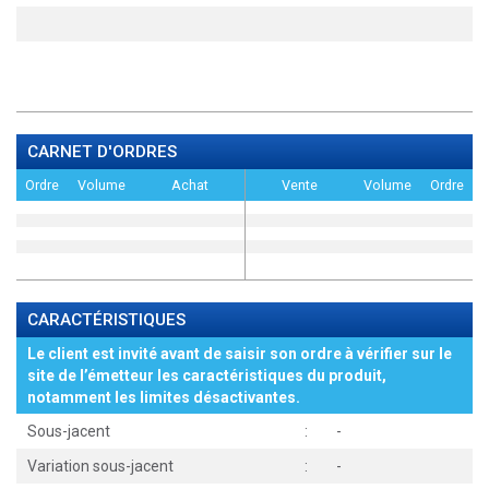
CARNET D'ORDRES
Ordre
Volume
Achat
Vente
Volume
Ordre
CARACTÉRISTIQUES
Le client est invité avant de saisir son ordre à vérifier sur le
site de l’émetteur les caractéristiques du produit,
notamment les limites désactivantes.
Sous-jacent
:
-
Variation sous-jacent
:
-