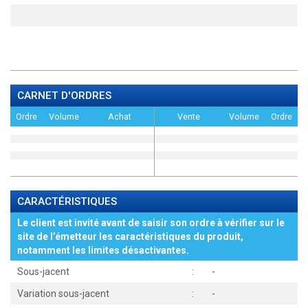
CARNET D'ORDRES
Ordre
Volume
Achat
Vente
Volume
Ordre
CARACTÉRISTIQUES
Le client est invité avant de saisir son ordre à vérifier sur le
site de l’émetteur les caractéristiques du produit,
notamment les limites désactivantes.
Sous-jacent
:
-
Variation sous-jacent
:
-