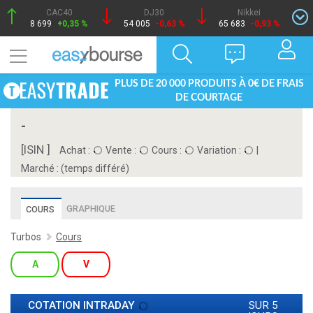
CAC40
DJ30
Nikkei
8 699
+0,35 %
54 005
-0,63 %
65 683
-0,93 %
PLUS DE 20 000 PRODUITS À 0€ DE FRAIS
DE COURTAGE
-
[ISIN ]
Achat :
Vente :
Cours :
Variation :
|
Marché :
(temps différé)
GRAPHIQUE
COURS
Turbos
Cours
A
V
COTATION INTRADAY
SUR 5