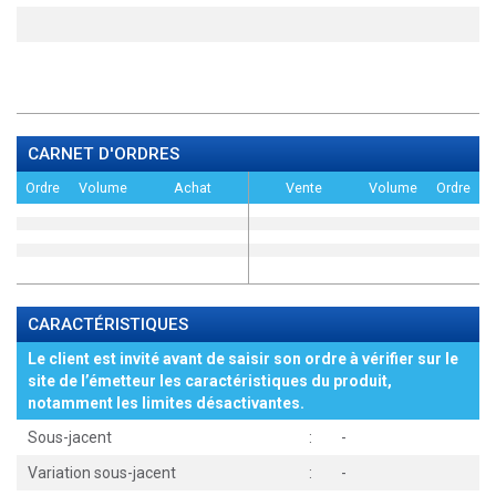
CARNET D'ORDRES
Ordre
Volume
Achat
Vente
Volume
Ordre
CARACTÉRISTIQUES
Le client est invité avant de saisir son ordre à vérifier sur le
site de l’émetteur les caractéristiques du produit,
notamment les limites désactivantes.
Sous-jacent
:
-
Variation sous-jacent
:
-