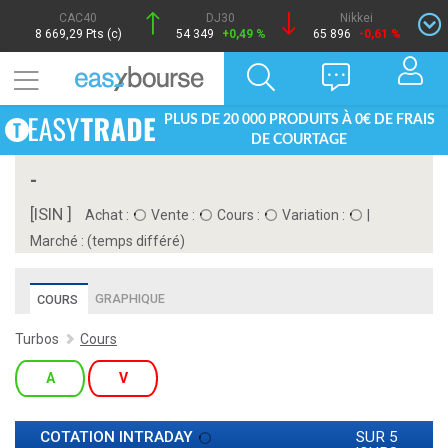
CAC40
DJ30
Nikkei
8 669,29 Pts (c)
54 349
+0,49 %
65 896
-0,61 %
PLUS DE 20 000 PRODUITS À 0€ DE FRAIS
DE COURTAGE
-
[ISIN ]
Achat :
Vente :
Cours :
Variation :
|
Marché :
(temps différé)
GRAPHIQUE
COURS
Turbos
Cours
A
V
COTATION INTRADAY
SUR 5