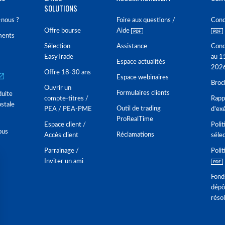
SOLUTIONS
nous ?
Foire aux questions /
Cond
Offre bourse
Aide
ments
Sélection
Assistance
Cond
EasyTrade
au 1
Espace actualités
202
Offre 18-30 ans
Espace webinaires
Broc
Ouvrir un
Formulaires clients
duite
compte-titres /
Rappo
stale
Outil de trading
PEA / PEA-PME
d'ex
ProRealTime
Espace client /
Polit
ous
Réclamations
Accès client
séle
Parrainage /
Polit
Inviter un ami
Fond
dépô
réso