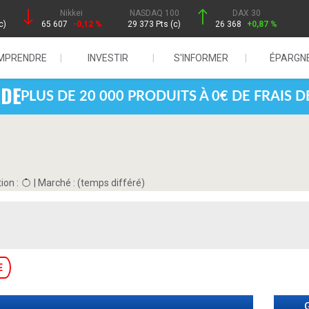
Nikkei
NASDAQ 100
DAX 30
c)
65 607
-0,12 %
29 373 Pts (c)
26 368
+0,87 %
MPRENDRE
INVESTIR
S'INFORMER
ÉPARGN
PLUS DE 20 000 PRODUITS À 0€ DE FRAIS 
ion :
|
Marché :
(temps différé)
E