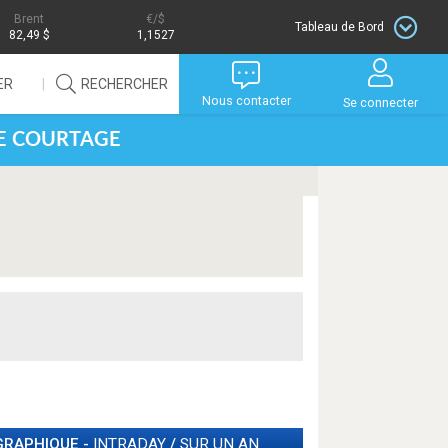
Brent
/$
Tableau de Bord
82,49 $
1,1527
ER
RECHERCHER
Nous contacter
Se connecter
DE COURTAGE
GRAPHIQUE -
INTRADAY
/
SUR UN AN