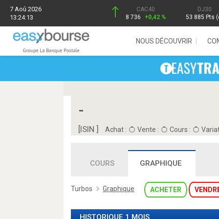
7 Aoû 2026
CAC40
DJ30
13:24:13
8 736
+0,42 %
53 885 Pts (
NOUS DÉCOUVRIR
CO
-
[ISIN ]
Achat :
Vente :
Cours :
Variat
COURS
GRAPHIQUE
Turbos
Graphique
ACHETER
VENDR
HISTORIQUE 1 MOIS