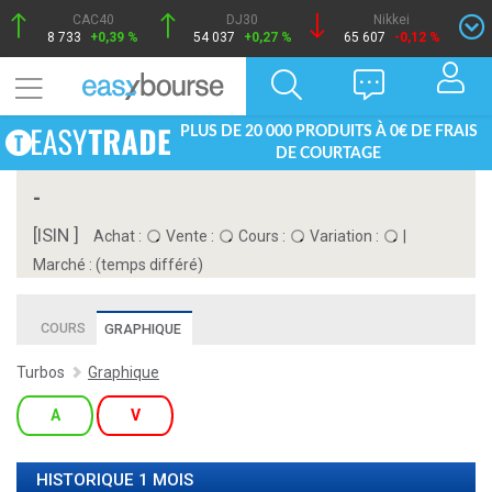
CAC40
DJ30
Nikkei
8 733
+0,39 %
54 037
+0,27 %
65 607
-0,12 %
PLUS DE 20 000 PRODUITS À 0€ DE FRAIS
DE COURTAGE
-
[ISIN ]
Achat :
Vente :
Cours :
Variation :
|
Marché :
(temps différé)
COURS
GRAPHIQUE
Turbos
Graphique
A
V
HISTORIQUE 1 MOIS