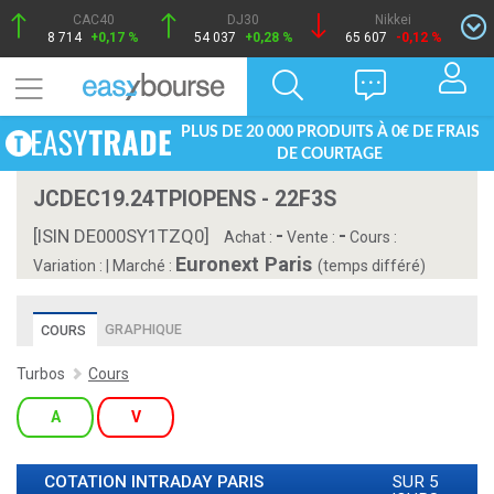
CAC40
DJ30
Nikkei
8 714
+0,17 %
54 037
+0,28 %
65 607
-0,12 %
PLUS DE 20 000 PRODUITS À 0€ DE FRAIS
DE COURTAGE
JCDEC19.24TPIOPENS - 22F3S
-
-
[ISIN DE000SY1TZQ0]
Achat :
Vente :
Cours :
Euronext Paris
Variation :
|
Marché :
(temps différé)
GRAPHIQUE
COURS
Turbos
Cours
A
V
COTATION INTRADAY
PARIS
SUR 5