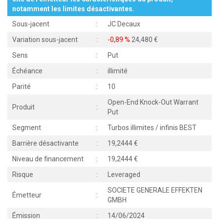
notamment les limites désactivantes.
Sous-jacent
:
JC Decaux
Variation sous-jacent
:
-0,89 %
24,480
Sens
:
Put
Échéance
:
illimité
Parité
:
10
Open-End Knock-Out Warrant
Produit
:
Put
Segment
:
Turbos illimites / infinis BEST
Barrière désactivante
:
19,2444
Niveau de financement
:
19,2444
Risque
:
Leveraged
SOCIETE GENERALE EFFEKTEN
Émetteur
:
GMBH
Émission
:
14/06/2024