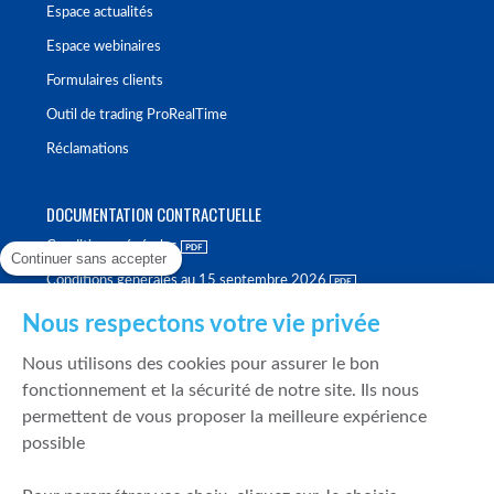
Espace actualités
Espace webinaires
Formulaires clients
Outil de trading ProRealTime
Réclamations
DOCUMENTATION CONTRACTUELLE
Conditions générales
Continuer sans accepter
Conditions générales au 15 septembre 2026
Brochure tarifaire
Nous respectons votre vie privée
Rapport sur la qualité d'exécution
Nous utilisons des cookies pour assurer le bon
Politique de meilleure sélection
fonctionnement et la sécurité de notre site. Ils nous
permettent de vous proposer la meilleure expérience
Politique de durabilité
possible
Fonds de garantie des dépôts et de résolution