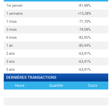
1er janvier
-81,48%
1 semaine :
+15,38%
1 mois
-71,70%
3 mois
-74,58%
6 mois
-82,95%
1 an
-85,44%
2 ans
-63,41%
3 ans
-63,41%
5 ans
-63,41%
DERNIÈRES TRANSACTIONS
Heure
Quantité
Cours