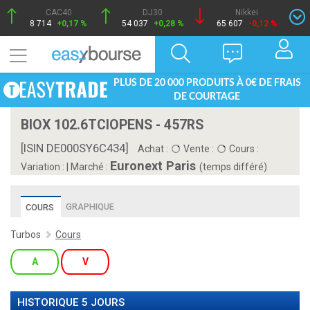
CAC40
DJ30
Nikkei
8 714
+0,17 %
54 037
+0,28 %
65 607
-0,12 %
PLUS DE 20 000 PRODUITS À 0€ DE FRAIS
DE COURTAGE
BIOX 102.6TCIOPENS - 457RS
[ISIN DE000SY6C434]
Achat :
Vente :
Cours :
Euronext Paris
Variation :
|
Marché :
(temps différé)
GRAPHIQUE
COURS
Turbos
Cours
A
V
HISTORIQUE 5 JOURS