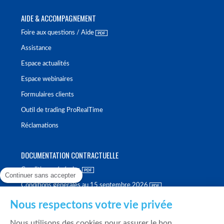
AIDE & ACCOMPAGNEMENT
Foire aux questions / Aide
Assistance
Espace actualités
Espace webinaires
Formulaires clients
Outil de trading ProRealTime
Réclamations
DOCUMENTATION CONTRACTUELLE
Conditions générales
Continuer sans accepter
Conditions générales au 15 septembre 2026
Brochure tarifaire
Nous respectons votre vie privée
Rapport sur la qualité d'exécution
Nous utilisons des cookies pour assurer le bon