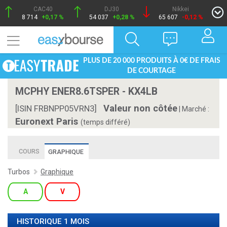
CAC40
DJ30
Nikkei
8 714
+0,17 %
54 037
+0,28 %
65 607
-0,12 %
PLUS DE 20 000 PRODUITS À 0€ DE FRAIS
DE COURTAGE
MCPHY ENER8.6TSPER - KX4LB
Valeur non côtée
[ISIN FRBNPP05VRN3]
|
Marché :
Euronext Paris
(temps différé)
COURS
GRAPHIQUE
Turbos
Graphique
A
V
HISTORIQUE 1 MOIS