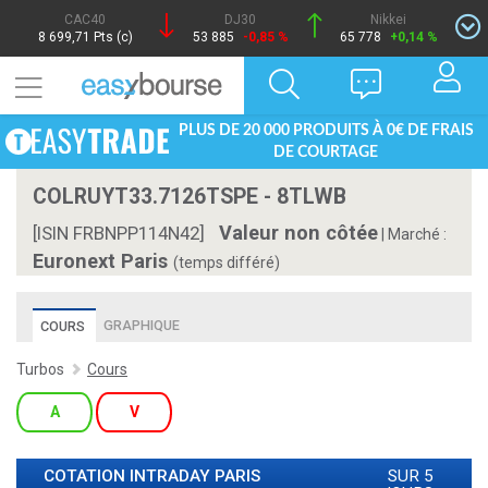
CAC40
DJ30
Nikkei
8 699,71 Pts (c)
53 885
-0,85 %
65 778
+0,14 %
PLUS DE 20 000 PRODUITS À 0€ DE FRAIS
DE COURTAGE
COLRUYT33.7126TSPE - 8TLWB
Valeur non côtée
[ISIN FRBNPP114N42]
|
Marché :
Euronext Paris
(temps différé)
GRAPHIQUE
COURS
Turbos
Cours
A
V
COTATION INTRADAY
PARIS
SUR 5