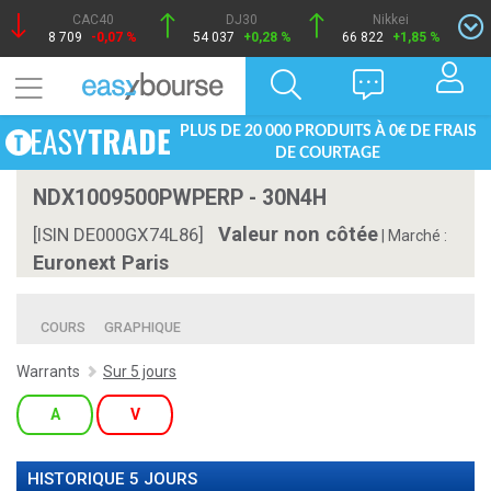
CAC40
DJ30
Nikkei
8 709
-0,07 %
54 037
+0,28 %
66 822
+1,85 %
PLUS DE 20 000 PRODUITS À 0€ DE FRAIS
DE COURTAGE
NDX1009500PWPERP - 30N4H
Valeur non côtée
[ISIN DE000GX74L86]
|
Marché :
Euronext Paris
COURS
GRAPHIQUE
Warrants
Sur 5 jours
A
V
HISTORIQUE 5 JOURS