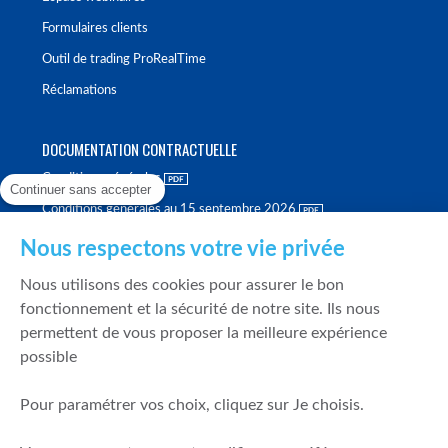
Formulaires clients
Outil de trading ProRealTime
Réclamations
DOCUMENTATION CONTRACTUELLE
Conditions générales
Continuer sans accepter
Conditions générales au 15 septembre 2026
Brochure tarifaire
Nous respectons votre vie privée
Rapport sur la qualité d'exécution
Nous utilisons des cookies pour assurer le bon
Politique de meilleure sélection
fonctionnement et la sécurité de notre site. Ils nous
permettent de vous proposer la meilleure expérience
Politique de durabilité
possible
Fonds de garantie des dépôts et de résolution
Pour paramétrer vos choix, cliquez sur Je choisis.
SÉCURITÉ & DONNÉES PERSONNELLES