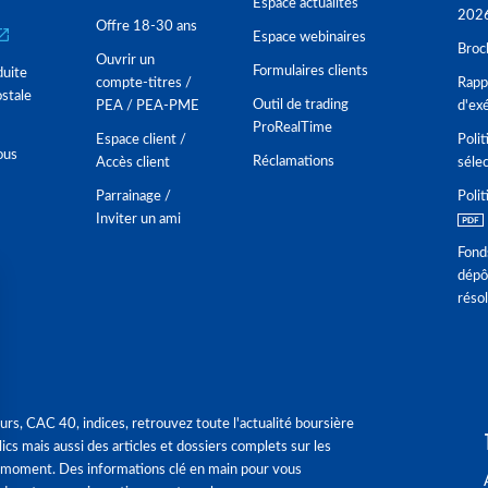
Espace actualités
202
Offre 18-30 ans
Espace webinaires
Broc
Ouvrir un
Formulaires clients
duite
compte-titres /
Rappo
stale
Outil de trading
PEA / PEA-PME
d'ex
ProRealTime
Espace client /
Polit
ous
Réclamations
Accès client
séle
Parrainage /
Polit
Inviter un ami
Fond
dépô
réso
urs, CAC 40, indices, retrouvez toute l'actualité boursière
ics mais aussi des articles et dossiers complets sur les
 moment. Des informations clé en main pour vous