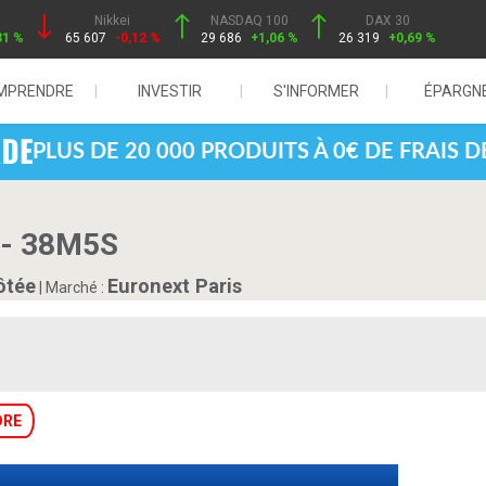
Nikkei
NASDAQ 100
DAX 30
31 %
65 607
-0,12 %
29 686
+1,06 %
26 319
+0,69 %
MPRENDRE
INVESTIR
S'INFORMER
ÉPARGN
PLUS DE 20 000 PRODUITS À 0€ DE FRAIS 
- 38M5S
ôtée
Euronext Paris
|
Marché :
DRE