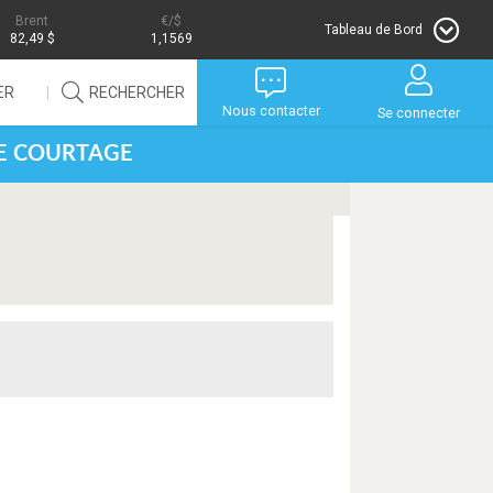
Brent
/$
Tableau de Bord
82,49 $
1,1569
ER
RECHERCHER
Nous contacter
Se connecter
DE COURTAGE