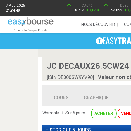
7 Aoû 2026
CAC40
DJ30
21:34:49
8 714
+0,17 %
54 052
+0,
NOUS DÉCOUVRIR
CO
JC DECAUX26.5CW24 
Valeur non c
[ISIN DE000SW9YV98]
COURS
GRAPHIQUE
Warrants
Sur 5 jours
ACHETER
VEN
HISTORIQUE 5 JOURS