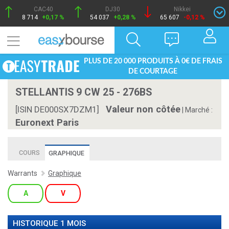
CAC40
DJ30
Nikkei
8 714
+0,17 %
54 037
+0,28 %
65 607
-0,12 %
PLUS DE 20 000 PRODUITS À 0€ DE FRAIS
DE COURTAGE
STELLANTIS 9 CW 25 - 276BS
Valeur non côtée
[ISIN DE000SX7DZM1]
|
Marché :
Euronext Paris
COURS
GRAPHIQUE
Warrants
Graphique
A
V
HISTORIQUE 1 MOIS