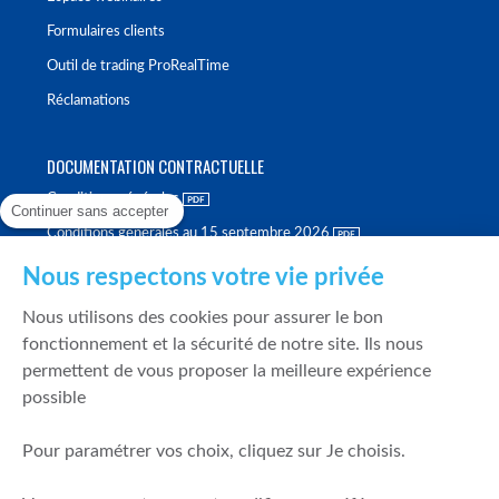
Formulaires clients
Outil de trading ProRealTime
Réclamations
DOCUMENTATION CONTRACTUELLE
Conditions générales
Continuer sans accepter
Conditions générales au 15 septembre 2026
Brochure tarifaire
Nous respectons votre vie privée
Rapport sur la qualité d'exécution
Nous utilisons des cookies pour assurer le bon
Politique de meilleure sélection
fonctionnement et la sécurité de notre site. Ils nous
permettent de vous proposer la meilleure expérience
Politique de durabilité
possible
Fonds de garantie des dépôts et de résolution
Pour paramétrer vos choix, cliquez sur Je choisis.
SÉCURITÉ & DONNÉES PERSONNELLES