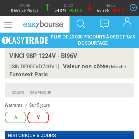
CAC40
DJ30
Nikkei
8 669,29 Pts (c)
54 349
+0,49 %
65 896
-0,61 %
PLUS DE 20 000 PRODUITS À 0€ DE FRAIS
DE COURTAGE
VINCI 98P 1224V - BI96V
Valeur non côtée
[ISIN DE000VD74HV1]
|
Marché :
Euronext Paris
COURS
GRAPHIQUE
Warrants
Sur 5 jours
A
V
HISTORIQUE 5 JOURS