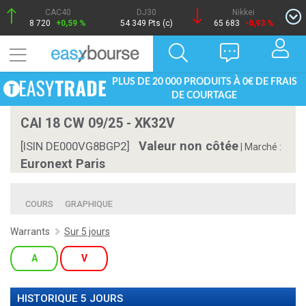
CAC40
DJ30
Nikkei
8 720
+0,59 %
54 349 Pts (c)
65 683
-0,93 %
PLUS DE 20 000 PRODUITS À 0€ DE FRAIS
DE COURTAGE
CAI 18 CW 09/25 - XK32V
Valeur non côtée
[ISIN DE000VG8BGP2]
|
Marché :
Euronext Paris
COURS
GRAPHIQUE
Warrants
Sur 5 jours
A
V
HISTORIQUE 5 JOURS