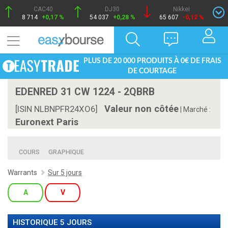
CAC40
DJ30
Nikkei
8 714
+0,17 %
54 037
+0,28 %
65 607
-0,12 %
PLUS DE 20 000 PRODUITS À 0€ DE FRAIS
DE COURTAGE
EDENRED 31 CW 1224 - 2QBRB
Valeur non côtée
[ISIN NLBNPFR24XO6]
|
Marché :
Euronext Paris
COURS
GRAPHIQUE
Warrants
Sur 5 jours
A
V
HISTORIQUE 5 JOURS