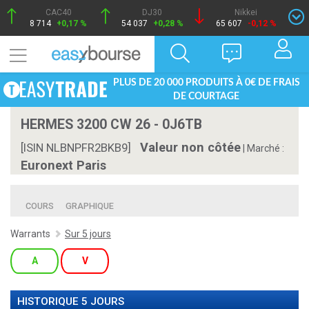
CAC40
DJ30
Nikkei
8 714
+0,17 %
54 037
+0,28 %
65 607
-0,12 %
PLUS DE 20 000 PRODUITS À 0€ DE FRAIS
DE COURTAGE
HERMES 3200 CW 26 - 0J6TB
Valeur non côtée
[ISIN NLBNPFR2BKB9]
|
Marché :
Euronext Paris
COURS
GRAPHIQUE
Warrants
Sur 5 jours
A
V
HISTORIQUE 5 JOURS