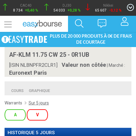
CAC40
DJ30
Nikkei
8 734
+0,40 %
54 033
+0,28 %
65 607
-0,12 %
PLUS DE 20 000 PRODUITS À 0€ DE FRAIS
DE COURTAGE
AF-KLM 11.75 CW 25 - 0R1UB
Valeur non côtée
[ISIN NLBNPFR2CLR1]
|
Marché :
Euronext Paris
COURS
GRAPHIQUE
Warrants
Sur 5 jours
A
V
HISTORIQUE 5 JOURS