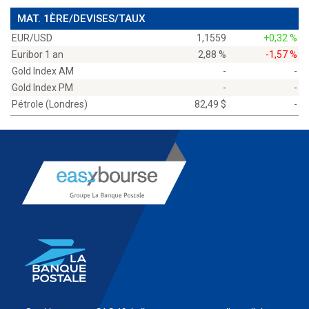
MAT. 1ÈRE/DEVISES/TAUX
EUR/USD
1,1559
+0,32 %
Euribor 1 an
2,88 %
-1,57 %
Gold Index AM
-
-
Gold Index PM
-
-
Pétrole (Londres)
82,49 $
-