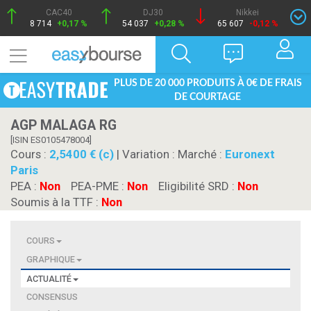
CAC40
DJ30
Nikkei
8 714
+0,17 %
54 037
+0,28 %
65 607
-0,12 %
PLUS DE 20 000 PRODUITS À 0€ DE FRAIS
DE COURTAGE
AGP MALAGA RG
[ISIN ES0105478004]
Cours :
2,5400 € (c)
| Variation :
Marché :
Euronext
Paris
PEA :
Non
PEA-PME :
Non
Eligibilité SRD :
Non
Soumis à la TTF :
Non
COURS
GRAPHIQUE
ACTUALITÉ
CONSENSUS