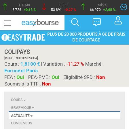
CAC40
DJ30
Nikkei
8 726
+0,13 %
53 891
-0,27 %
66 970
+2,08 %
PLUS DE 20 000 PRODUITS À 0€ DE FRAIS
DE COURTAGE
COLIPAYS
[ISIN FR0010959684]
Cours :
1,8100
| Variation :
-11,27 %
Marché :
Euronext Paris
PEA :
Oui
PEA-PME :
Oui
Eligibilité SRD :
Non
Soumis à la TTF :
Non
COURS
GRAPHIQUE
ACTUALITÉ
CONSENSUS