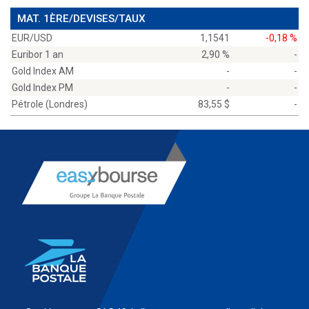
MAT. 1ÈRE/DEVISES/TAUX
EUR/USD
1,1541
-0,18 %
Euribor 1 an
2,90 %
-
Gold Index AM
-
-
Gold Index PM
-
-
Pétrole (Londres)
83,55 $
-