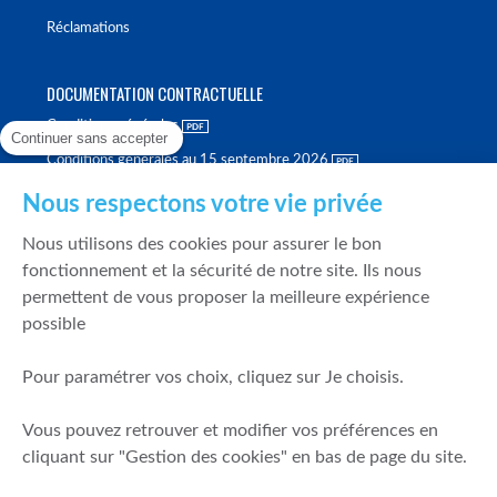
Réclamations
DOCUMENTATION CONTRACTUELLE
Conditions générales
Continuer sans accepter
Conditions générales au 15 septembre 2026
Brochure tarifaire
Nous respectons votre vie privée
Rapport sur la qualité d'exécution
Nous utilisons des cookies pour assurer le bon
Politique de meilleure sélection
fonctionnement et la sécurité de notre site. Ils nous
permettent de vous proposer la meilleure expérience
Politique de durabilité
possible
Fonds de garantie des dépôts et de résolution
Pour paramétrer vos choix, cliquez sur Je choisis.
SÉCURITÉ & DONNÉES PERSONNELLES
Vous pouvez retrouver et modifier vos préférences en
Mentions légales
cliquant sur "Gestion des cookies" en bas de page du site.
Prévention de la fraude