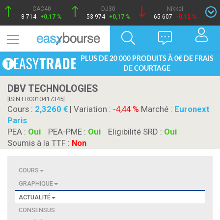
CAC40
DJ30
Nikkei
8 714
+0,17 %
53 974
+0,17 %
65 607
-0,12 %
PLUS DE 20 000 PRODUITS À 0€ DE FRAIS
DE COURTAGE
DBV TECHNOLOGIES
[ISIN FR0010417345]
Cours :
2,3260
| Variation :
-4,44 %
Marché :
Euronext
Paris
PEA :
Oui
PEA-PME :
Oui
Eligibilité SRD :
Oui
Soumis à la TTF :
Non
COURS
GRAPHIQUE
ACTUALITÉ
CONSENSUS