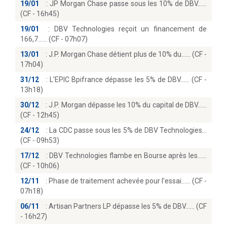
19/01
:
JP Morgan Chase passe sous les 10% de DBV...
(CF - 16h45)
19/01
:
DBV Technologies reçoit un financement de
166,7...… (CF - 07h07)
13/01
:
J.P. Morgan Chase détient plus de 10% du...… (CF -
17h04)
31/12
:
L'EPIC Bpifrance dépasse les 5% de DBV...… (CF -
13h18)
30/12
:
J.P. Morgan dépasse les 10% du capital de DBV...
(CF - 12h45)
24/12
:
La CDC passe sous les 5% de DBV Technologies
(CF - 09h53)
17/12
:
DBV Technologies flambe en Bourse après les...
(CF - 10h06)
12/11
:
Phase de traitement achevée pour l'essai...… (CF -
07h18)
06/11
:
Artisan Partners LP dépasse les 5% de DBV...… (CF
- 16h27)