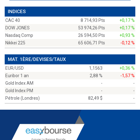
INDICES
CAC 40
8 714,93 Pts
+0,17 %
DOW JONES
53 974,26 Pts
+0,17 %
Nasdaq Comp
26 594,50 Pts
+0,93 %
Nikkei 225
65 606,71 Pts
-0,12 %
MAT. 1ÈRE/DEVISES/TAUX
EUR/USD
1,1563
+0,36 %
Euribor 1 an
2,88 %
-1,57 %
Gold Index AM
-
-
Gold Index PM
-
-
Pétrole (Londres)
82,49 $
-