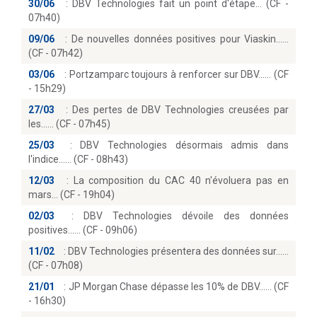
30/06
:
DBV Technologies fait un point d'étape… (CF -
07h40)
09/06
:
De nouvelles données positives pour Viaskin...
(CF - 07h42)
03/06
:
Portzamparc toujours à renforcer sur DBV...… (CF
- 15h29)
27/03
:
Des pertes de DBV Technologies creusées par
les...… (CF - 07h45)
25/03
:
DBV Technologies désormais admis dans
l'indice...… (CF - 08h43)
12/03
:
La composition du CAC 40 n'évoluera pas en
mars… (CF - 19h04)
02/03
:
DBV Technologies dévoile des données
positives...… (CF - 09h06)
11/02
:
DBV Technologies présentera des données sur...
(CF - 07h08)
21/01
:
JP Morgan Chase dépasse les 10% de DBV...… (CF
- 16h30)