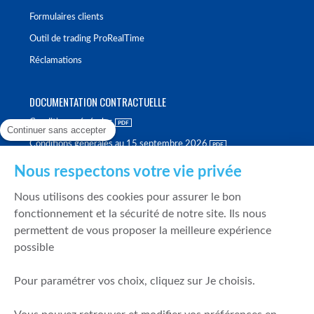
Formulaires clients
Outil de trading ProRealTime
Réclamations
DOCUMENTATION CONTRACTUELLE
Conditions générales
Continuer sans accepter
Conditions générales au 15 septembre 2026
Brochure tarifaire
Nous respectons votre vie privée
Rapport sur la qualité d'exécution
Nous utilisons des cookies pour assurer le bon
Politique de meilleure sélection
fonctionnement et la sécurité de notre site. Ils nous
permettent de vous proposer la meilleure expérience
Politique de durabilité
possible
Fonds de garantie des dépôts et de résolution
Pour paramétrer vos choix, cliquez sur Je choisis.
SÉCURITÉ & DONNÉES PERSONNELLES