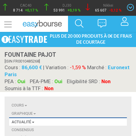
CAC40
DJ30
Nikkei
8 714
+0,17 %
53 991
+0,19 %
65 607
-0,12 %
PLUS DE 20 000 PRODUITS À 0€ DE FRAIS
DE COURTAGE
FOUNTAINE PAJOT
[ISIN FR0010485268]
Cours :
86,600
| Variation :
-1,59 %
Marché :
Euronext
Paris
PEA :
Oui
PEA-PME :
Oui
Eligibilité SRD :
Non
Soumis à la TTF :
Non
COURS
GRAPHIQUE
ACTUALITÉ
CONSENSUS