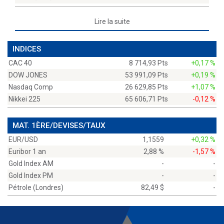
Lire la suite
INDICES
CAC 40
8 714,93 Pts
+0,17 %
DOW JONES
53 991,09 Pts
+0,19 %
Nasdaq Comp
26 629,85 Pts
+1,07 %
Nikkei 225
65 606,71 Pts
-0,12 %
MAT. 1ÈRE/DEVISES/TAUX
EUR/USD
1,1559
+0,32 %
Euribor 1 an
2,88 %
-1,57 %
Gold Index AM
-
-
Gold Index PM
-
-
Pétrole (Londres)
82,49 $
-