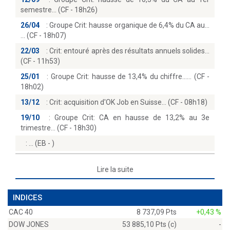
semestre… (CF - 18h26)
26/04
:
Groupe Crit: hausse organique de 6,4% du CA au...
(CF - 18h07)
22/03
:
Crit: entouré après des résultats annuels solides
(CF - 11h53)
25/01
:
Groupe Crit: hausse de 13,4% du chiffre...… (CF -
18h02)
13/12
:
Crit: acquisition d'OK Job en Suisse… (CF - 08h18)
19/10
:
Groupe Crit: CA en hausse de 13,2% au 3e
trimestre… (CF - 18h30)
:
(EB - )
Lire la suite
INDICES
CAC 40
8 737,09 Pts
+0,43 %
DOW JONES
53 885,10 Pts (c)
-