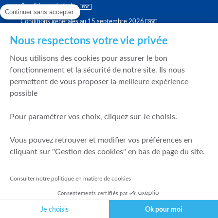
Conditions générales
Continuer sans accepter
Conditions générales au 15 septembre 2026
Brochure tarifaire
Nous respectons votre vie privée
Rapport sur la qualité d'exécution
Nous utilisons des cookies pour assurer le bon
Politique de meilleure sélection
fonctionnement et la sécurité de notre site. Ils nous
permettent de vous proposer la meilleure expérience
Politique de durabilité
possible
Fonds de garantie des dépôts et de résolution
Pour paramétrer vos choix, cliquez sur Je choisis.
SÉCURITÉ & DONNÉES PERSONNELLES
Vous pouvez retrouver et modifier vos préférences en
Mentions légales
cliquant sur "Gestion des cookies" en bas de page du site.
Prévention de la fraude
Gérer mes cookies
Consulter notre politique en matière de cookies
Politique de cookies
Consentements certifiés par
Politique de gestion des conflits d'intérêts
Je choisis
Ok pour moi