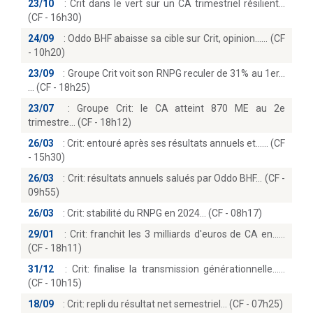
23/10
:
Crit dans le vert sur un CA trimestriel résilient
(CF - 16h30)
24/09
:
Oddo BHF abaisse sa cible sur Crit, opinion...… (CF
- 10h20)
23/09
:
Groupe Crit voit son RNPG reculer de 31% au 1er...
(CF - 18h25)
23/07
:
Groupe Crit: le CA atteint 870 ME au 2e
trimestre… (CF - 18h12)
26/03
:
Crit: entouré après ses résultats annuels et...… (CF
- 15h30)
26/03
:
Crit: résultats annuels salués par Oddo BHF… (CF -
09h55)
26/03
:
Crit: stabilité du RNPG en 2024… (CF - 08h17)
29/01
:
Crit: franchit les 3 milliards d'euros de CA en...
(CF - 18h11)
31/12
:
Crit: finalise la transmission générationnelle...
(CF - 10h15)
18/09
:
Crit: repli du résultat net semestriel… (CF - 07h25)