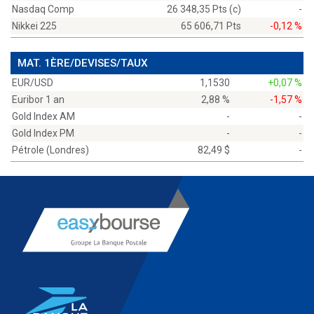
Nasdaq Comp
26 348,35 Pts (c)
-
Nikkei 225
65 606,71 Pts
-0,12 %
MAT. 1ÈRE/DEVISES/TAUX
EUR/USD
1,1530
+0,07 %
Euribor 1 an
2,88 %
-1,57 %
Gold Index AM
-
-
Gold Index PM
-
-
Pétrole (Londres)
82,49 $
-