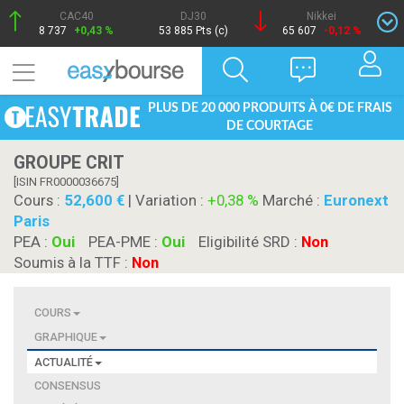
CAC40
DJ30
Nikkei
8 737
+0,43 %
53 885 Pts (c)
65 607
-0,12 %
PLUS DE 20 000 PRODUITS À 0€ DE FRAIS
DE COURTAGE
GROUPE CRIT
[ISIN FR0000036675]
Cours :
52,600
| Variation :
+0,38 %
Marché :
Euronext
Paris
PEA :
Oui
PEA-PME :
Oui
Eligibilité SRD :
Non
Soumis à la TTF :
Non
COURS
GRAPHIQUE
ACTUALITÉ
CONSENSUS