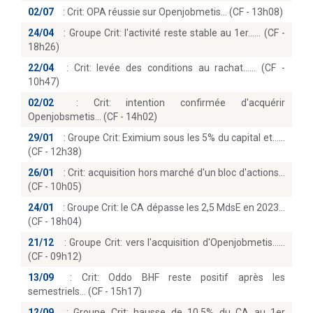
02/07
:
Crit: OPA réussie sur Openjobmetis… (CF - 13h08)
24/04
:
Groupe Crit: l'activité reste stable au 1er...… (CF -
18h26)
22/04
:
Crit: levée des conditions au rachat...… (CF -
10h47)
02/02
:
Crit: intention confirmée d'acquérir
Openjobsmetis… (CF - 14h02)
29/01
:
Groupe Crit: Eximium sous les 5% du capital et...
(CF - 12h38)
26/01
:
Crit: acquisition hors marché d'un bloc d'actions
(CF - 10h05)
24/01
:
Groupe Crit: le CA dépasse les 2,5 MdsE en 2023
(CF - 18h04)
21/12
:
Groupe Crit: vers l'acquisition d'Openjobmetis...
(CF - 09h12)
13/09
:
Crit: Oddo BHF reste positif après les
semestriels… (CF - 15h17)
12/09
:
Groupe Crit: hausse de 10,5% du CA au 1er