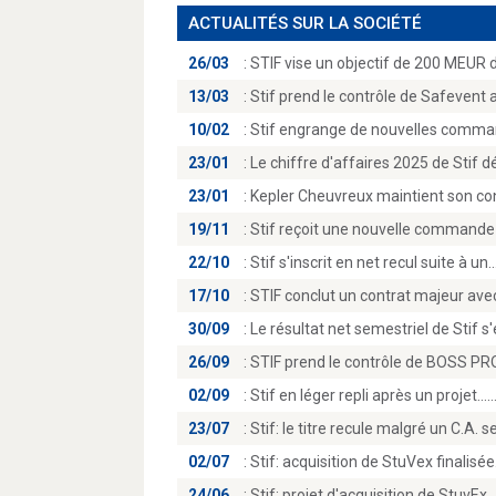
ACTUALITÉS SUR LA SOCIÉTÉ
26/03
:
STIF vise un objectif de 200 MEUR de
13/03
:
Stif prend le contrôle de Safevent
10/02
:
Stif engrange de nouvelles comma
23/01
:
Le chiffre d'affaires 2025 de Stif d
23/01
:
Kepler Cheuvreux maintient son cons
19/11
:
Stif reçoit une nouvelle commande 
22/10
:
Stif s'inscrit en net recul suite à un.
17/10
:
STIF conclut un contrat majeur ave
30/09
:
Le résultat net semestriel de Stif s'
26/09
:
STIF prend le contrôle de BOSS PRO
02/09
:
Stif en léger repli après un projet...
23/07
:
Stif: le titre recule malgré un C.A. 
02/07
:
Stif: acquisition de StuVex finalisé
24/06
:
Stif: projet d'acquisition de StuvEx