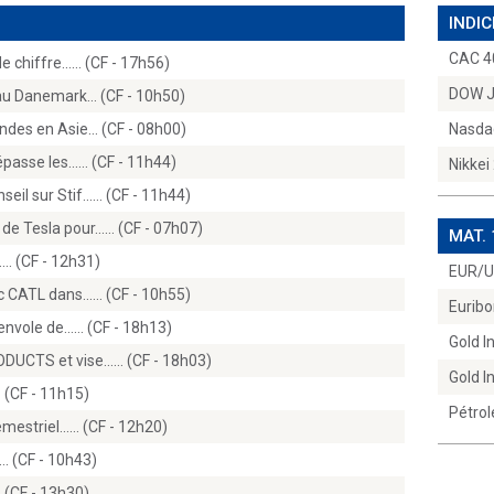
INDIC
CAC 4
 chiffre...… (CF - 17h56)
DOW 
 au Danemark… (CF - 10h50)
ndes en Asie… (CF - 08h00)
Nasda
épasse les...… (CF - 11h44)
Nikkei
eil sur Stif...… (CF - 11h44)
de Tesla pour...… (CF - 07h07)
MAT.
..… (CF - 12h31)
EUR/
c CATL dans...… (CF - 10h55)
Euribo
envole de...… (CF - 18h13)
Gold 
DUCTS et vise...… (CF - 18h03)
Gold 
… (CF - 11h15)
Pétrol
semestriel...… (CF - 12h20)
e… (CF - 10h43)
… (CF - 13h30)