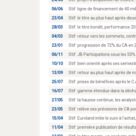
06/06
:
Stif: ligne de financement de 40 mi
23/04
:
Stif: le titre au plus haut après de
28/03
:
Stif: le titre bondit, performance 2
04/03
:
Stif: retour vers les sommets, contr
23/01
:
Stif: progression de 72% du CA en 
06/11
:
Stif: JB Participations sous les 50%
10/10
:
Stif: bien orienté après ses semest
13/09
:
Stif: retour au plus haut après de n
25/07
:
Stif: prises de bénéfices après le C
16/07
:
Stif: gamme étendue dans la déch
27/05
:
Stif: la hausse continue, les analys
23/05
:
Stif: relève ses prévisions de CA pou
15/04
:
Stif: Euroland initie le suivi à l'achat
11/04
:
Stif: première publication de résulta