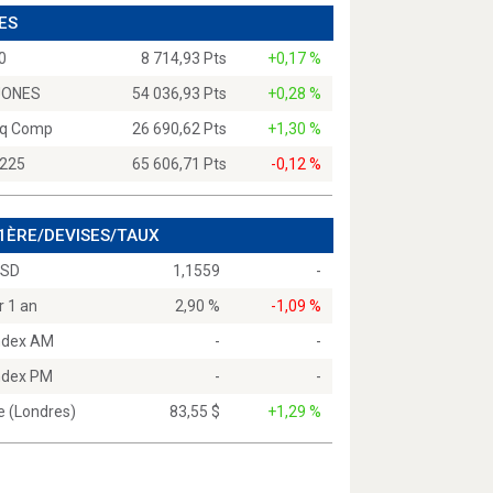
ES
0
8 714,93 Pts
+0,17 %
JONES
54 036,93 Pts
+0,28 %
q Comp
26 690,62 Pts
+1,30 %
 225
65 606,71 Pts
-0,12 %
 1ÈRE/DEVISES/TAUX
USD
1,1559
-
r 1 an
2,90 %
-1,09 %
Index AM
-
-
Index PM
-
-
e (Londres)
83,55 $
+1,29 %