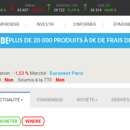
Nikkei
NASDAQ 100
DAX 30
28 %
65 607
-0,12 %
29 722
+1,19 %
26 319
+0,69 %
MPRENDRE
INVESTIR
S'INFORMER
ÉPARGN
PLUS DE 20 000 PRODUITS À 0€ DE FRAIS 
ation :
-1,53 %
Marché :
Euronext Paris
D :
Non
Soumis à la TTF :
Non
CTUALITÉ
CONSENSUS
SOCIÉTÉ
DÉRIVÉS
ACHETER
VENDRE