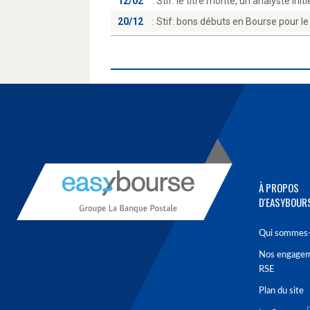
12/02
:
Stif: le titre monte, un analyste init
20/12
:
Stif: bons débuts en Bourse pour le 
À PROPOS
D'EASYBOUR
Qui sommes-
Nos engage
RSE
Plan du site