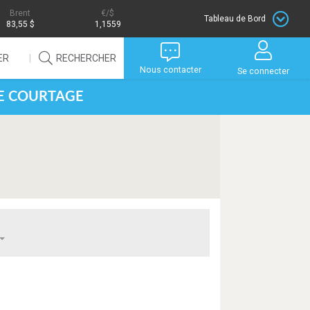
Brent
/$
Tableau de Bord
83,55 $
1,1559
ER
RECHERCHER
Nous contacter
Se connecter
DE COURTAGE