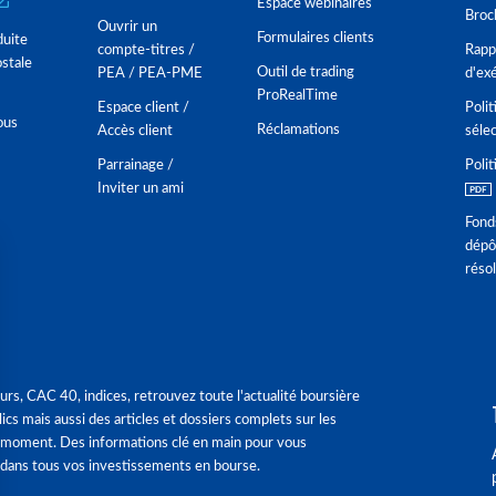
Espace webinaires
Broc
Ouvrir un
Formulaires clients
duite
compte-titres /
Rappo
stale
Outil de trading
PEA / PEA-PME
d'ex
ProRealTime
Espace client /
Polit
ous
Réclamations
Accès client
séle
Parrainage /
Polit
Inviter un ami
Fond
dépô
réso
urs, CAC 40, indices, retrouvez toute l'actualité boursière
ics mais aussi des articles et dossiers complets sur les
 moment. Des informations clé en main pour vous
dans tous vos investissements en bourse.