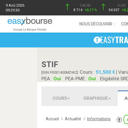
9 Aoû 2026
CAC40
DJ30
09:29:30
8 714
+0,17 %
54 037
+0,
NOUS DÉCOUVRIR
CO
STIF
Cours :
51,500
| Vari
[ISIN FR001400MDW2]
PEA :
Oui
PEA-PME :
Oui
Eligibilité SR
COURS
GRAPHIQUE
A
Accueil
Actualité
Informations