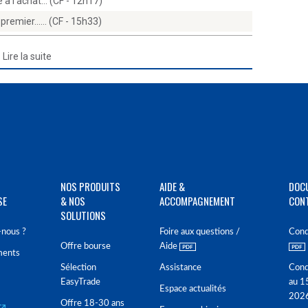
ie à l'achat… (CF - 12h17)
premier...… (CF - 15h33)
Lire la suite
NOS PRODUITS
AIDE &
DOC
SE
& NOS
ACCOMPAGNEMENT
CON
SOLUTIONS
nous ?
Foire aux questions /
Cond
Offre bourse
Aide
ments
Sélection
Assistance
Cond
EasyTrade
au 1
Espace actualités
202
Offre 18-30 ans