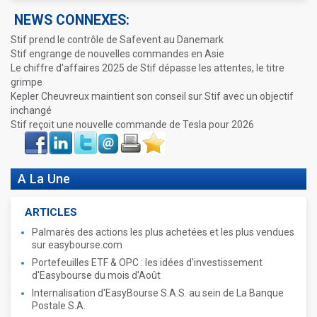
NEWS CONNEXES:
Stif prend le contrôle de Safevent au Danemark
Stif engrange de nouvelles commandes en Asie
Le chiffre d'affaires 2025 de Stif dépasse les attentes, le titre
grimpe
Kepler Cheuvreux maintient son conseil sur Stif avec un objectif
inchangé
Stif reçoit une nouvelle commande de Tesla pour 2026
Face
LinkIn
Twitter
Envoyer
Imprimer
Favoris
book
A La Une
ARTICLES
Palmarès des actions les plus achetées et les plus vendues
sur easybourse.com
Portefeuilles ETF & OPC : les idées d'investissement
d'Easybourse du mois d'Août
Internalisation d'EasyBourse S.A.S. au sein de La Banque
Postale S.A.