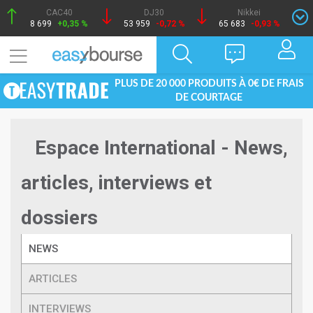
CAC40
DJ30
Nikkei
8 699
+0,35 %
53 959
-0,72 %
65 683
-0,93 %
PLUS DE 20 000 PRODUITS À 0€ DE FRAIS
DE COURTAGE
Espace International - News,
articles, interviews et
dossiers
NEWS
ARTICLES
INTERVIEWS