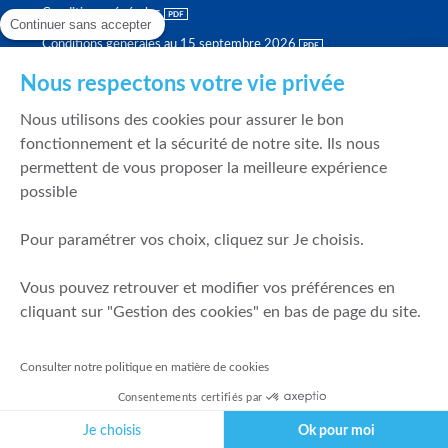
Conditions générales
Continuer sans accepter
Conditions générales au 15 septembre 2026
Brochure tarifaire
Nous respectons votre vie privée
Rapport sur la qualité d'exécution
Nous utilisons des cookies pour assurer le bon
Politique de meilleure sélection
fonctionnement et la sécurité de notre site. Ils nous
permettent de vous proposer la meilleure expérience
Politique de durabilité
possible
Fonds de garantie des dépôts et de résolution
Pour paramétrer vos choix, cliquez sur Je choisis.
SÉCURITÉ & DONNÉES PERSONNELLES
Vous pouvez retrouver et modifier vos préférences en
Mentions légales
cliquant sur "Gestion des cookies" en bas de page du site.
Prévention de la fraude
Gérer mes cookies
Consulter notre politique en matière de cookies
Politique de cookies
Consentements certifiés par
Politique de gestion des conflits d'intérêts
Je choisis
Ok pour moi