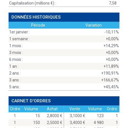
Capitalisation (millions
) :
7,58
DONNÉES HISTORIQUES
Période
Variation
1er janvier :
-10,11%
1 semaine :
+0,00%
1 mois :
+14,29%
3 mois :
+0,00%
6 mois :
+0,00%
1 an :
+11,89%
2 ans :
+190,91%
3 ans :
+166,67%
5 ans :
+45,45%
CARNET D'ORDRES
Ordre
Volume
Achat
Vente
Volume
Ordre
1
15
2,8000
3,1000
123
1
1
150
2,5000
3,4000
4 980
1