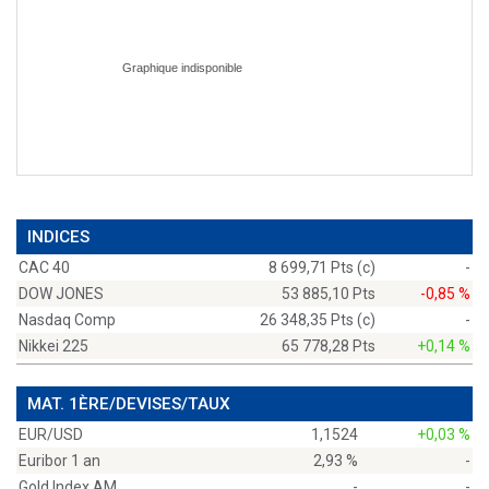
INDICES
CAC 40
8 699,71 Pts (c)
-
DOW JONES
53 885,10 Pts
-0,85 %
Nasdaq Comp
26 348,35 Pts (c)
-
Nikkei 225
65 778,28 Pts
+0,14 %
MAT. 1ÈRE/DEVISES/TAUX
EUR/USD
1,1524
+0,03 %
Euribor 1 an
2,93 %
-
Gold Index AM
-
-