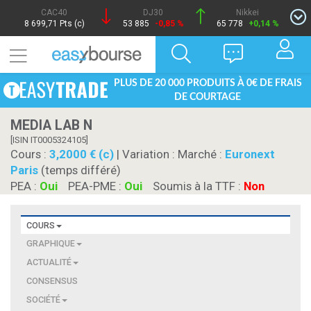
CAC40
DJ30
Nikkei
8 699,71 Pts (c)
53 885
-0,85 %
65 778
+0,14 %
PLUS DE 20 000 PRODUITS À 0€ DE FRAIS
DE COURTAGE
MEDIA LAB N
[ISIN IT0005324105]
Cours :
3,2000 € (c)
| Variation :
Marché :
Euronext
Paris
(temps différé)
PEA :
Oui
PEA-PME :
Oui
Soumis à la TTF :
Non
COURS
GRAPHIQUE
ACTUALITÉ
CONSENSUS
SOCIÉTÉ