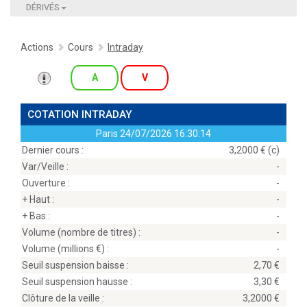
DÉRIVÉS
Actions
Cours
Intraday
A
V
COTATION INTRADAY
Paris
24/07/2026 16:30:14
Dernier cours :
3,2000 € (c)
Var/Veille :
-
Ouverture :
-
+ Haut :
-
+ Bas :
-
Volume (nombre de titres) :
-
Volume (millions
) :
-
Seuil suspension baisse :
2,70
Seuil suspension hausse :
3,30
Clôture de la veille :
3,2000