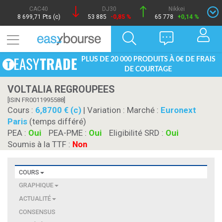
CAC40
DJ30
Nikkei
8 699,71 Pts (c)
53 885
-0,85 %
65 778
+0,14 %
PLUS DE 20 000 PRODUITS À 0€ DE FRAIS
DE COURTAGE
VOLTALIA REGROUPEES
[ISIN FR0011995588]
Cours :
6,8700 € (c)
| Variation :
Marché :
Euronext
Paris
(temps différé)
PEA :
Oui
PEA-PME :
Oui
Eligibilité SRD :
Oui
Soumis à la TTF :
Non
COURS
GRAPHIQUE
ACTUALITÉ
CONSENSUS