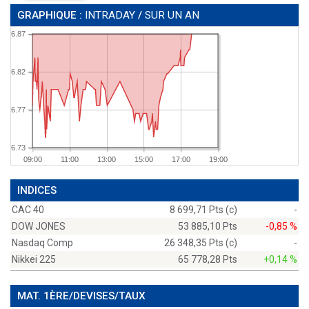
GRAPHIQUE :
INTRADAY
/
SUR UN AN
6.87
6.82
6.77
6.73
09:00
11:00
13:00
15:00
17:00
19:00
INDICES
CAC 40
8 699,71 Pts (c)
-
DOW JONES
53 885,10 Pts
-0,85 %
Nasdaq Comp
26 348,35 Pts (c)
-
Nikkei 225
65 778,28 Pts
+0,14 %
MAT. 1ÈRE/DEVISES/TAUX