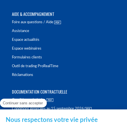
AIDE & ACCOMPAGNEMENT
Foire aux questions / Aide
Assistance
Espace actualités
Espace webinaires
Formulaires clients
Outil de trading ProRealTime
Réclamations
DOCUMENTATION CONTRACTUELLE
Conditions générales
Continuer sans accepter
Conditions générales au 15 septembre 2026
Brochure tarifaire
Nous respectons votre vie privée
Rapport sur la qualité d'exécution