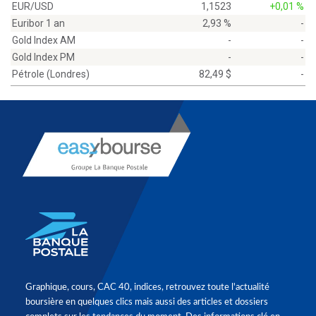
EUR/USD
1,1523
+0,01 %
Euribor 1 an
2,93 %
-
Gold Index AM
-
-
Gold Index PM
-
-
Pétrole (Londres)
82,49 $
-
Graphique, cours, CAC 40, indices, retrouvez toute l'actualité
boursière en quelques clics mais aussi des articles et dossiers