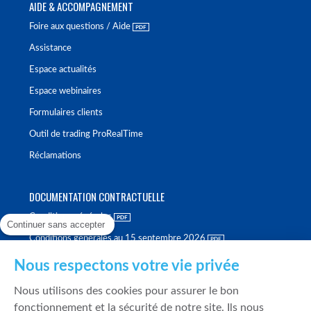
AIDE & ACCOMPAGNEMENT
Foire aux questions / Aide
Assistance
Espace actualités
Espace webinaires
Formulaires clients
Outil de trading ProRealTime
Réclamations
DOCUMENTATION CONTRACTUELLE
Conditions générales
Continuer sans accepter
Conditions générales au 15 septembre 2026
Brochure tarifaire
Nous respectons votre vie privée
Rapport sur la qualité d'exécution
Nous utilisons des cookies pour assurer le bon
Politique de meilleure sélection
fonctionnement et la sécurité de notre site. Ils nous