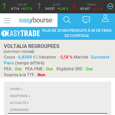
CAC40
DJ30
Nikkei
8 714
+0,17 %
54 037
+0,28 %
65 607
-0,12 %
PLUS DE 20 000 PRODUITS À 0€ DE FRAIS
DE COURTAGE
VOLTALIA REGROUPEES
[ISIN FR0011995588]
Cours :
6,8300
| Variation :
-0,58 %
Marché :
Euronext
Paris
(temps différé)
PEA :
Oui
PEA-PME :
Oui
Eligibilité SRD :
Oui
Soumis à la TTF :
Non
COURS
GRAPHIQUE
ACTUALITÉ
CONSENSUS