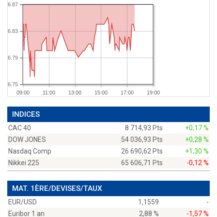
6.87
6.83
6.79
6.75
09:00
11:00
13:00
15:00
17:00
19:00
INDICES
CAC 40
8 714,93 Pts
+0,17 %
DOW JONES
54 036,93 Pts
+0,28 %
Nasdaq Comp
26 690,62 Pts
+1,30 %
Nikkei 225
65 606,71 Pts
-0,12 %
MAT. 1ÈRE/DEVISES/TAUX
EUR/USD
1,1559
-
Euribor 1 an
2,88 %
-1,57 %