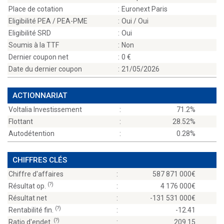
Place de cotation
:
Euronext Paris
Eligibilité PEA / PEA-PME
:
Oui / Oui
Eligibilité SRD
:
Oui
Soumis à la TTF
:
Non
Dernier coupon net
:
0
Date du dernier coupon
:
21/05/2026
ACTIONNARIAT
Voltalia Investissement
:
71.2%
Flottant
:
28.52%
Autodétention
:
0.28%
CHIFFRES CLÉS
Chiffre d'affaires
:
587 871 000
(?)
Résultat op.
:
4 176 000
Résultat net
:
-131 531 000
(?)
Rentabilité fin.
:
-12.41
(?)
Ratio d'endet.
:
209.15