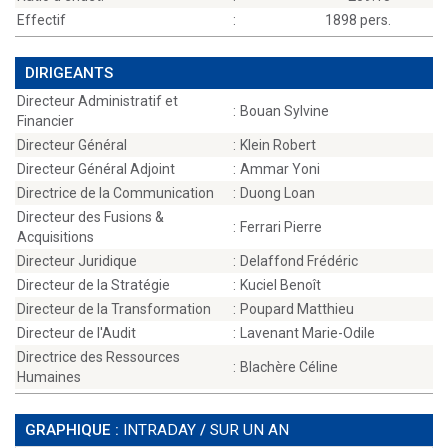
Effectif
:
1898 pers.
DIRIGEANTS
Directeur Administratif et
:
Bouan Sylvine
Financier
Directeur Général
:
Klein Robert
Directeur Général Adjoint
:
Ammar Yoni
Directrice de la Communication
:
Duong Loan
Directeur des Fusions &
:
Ferrari Pierre
Acquisitions
Directeur Juridique
:
Delaffond Frédéric
Directeur de la Stratégie
:
Kuciel Benoît
Directeur de la Transformation
:
Poupard Matthieu
Directeur de l'Audit
:
Lavenant Marie-Odile
Directrice des Ressources
:
Blachère Céline
Humaines
GRAPHIQUE :
INTRADAY
/
SUR UN AN